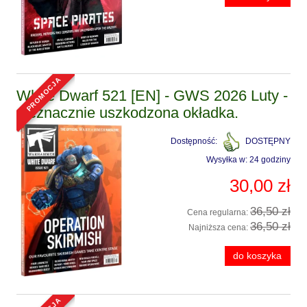
promocja
White Dwarf 521 [EN] - GWS 2026 Luty -
nieznacznie uszkodzona okładka.
Dostępność:
DOSTĘPNY
Wysyłka w:
24 godziny
30,00 zł
36,50 zł
Cena regularna:
36,50 zł
Najniższa cena:
do koszyka
promocja