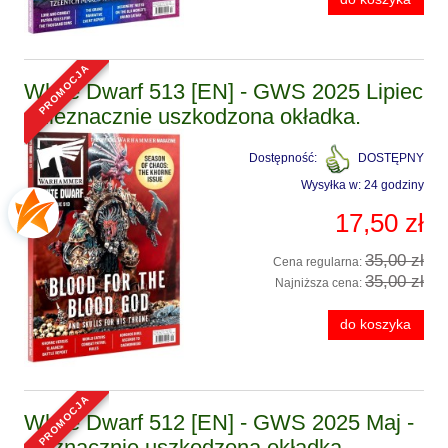
promocja
White Dwarf 513 [EN] - GWS 2025 Lipiec
- nieznacznie uszkodzona okładka.
Dostępność:
DOSTĘPNY
Wysyłka w:
24 godziny
17,50 zł
35,00 zł
Cena regularna:
35,00 zł
Najniższa cena:
do koszyka
promocja
White Dwarf 512 [EN] - GWS 2025 Maj -
nieznacznie uszkodzona okładka.