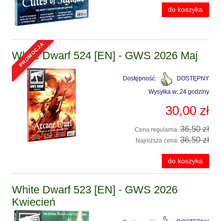
do koszyka
promocja
White Dwarf 524 [EN] - GWS 2026 Maj
Dostępność:
DOSTĘPNY
Wysyłka w:
24 godziny
30,00 zł
36,50 zł
Cena regularna:
36,50 zł
Najniższa cena:
do koszyka
White Dwarf 523 [EN] - GWS 2026
Kwiecień