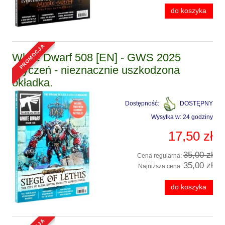
do koszyka
promocja
White Dwarf 508 [EN] - GWS 2025
Styczeń - nieznacznie uszkodzona
okładka.
Dostępność:
DOSTĘPNY
Wysyłka w:
24 godziny
17,50 zł
35,00 zł
Cena regularna:
35,00 zł
Najniższa cena:
do koszyka
promocja