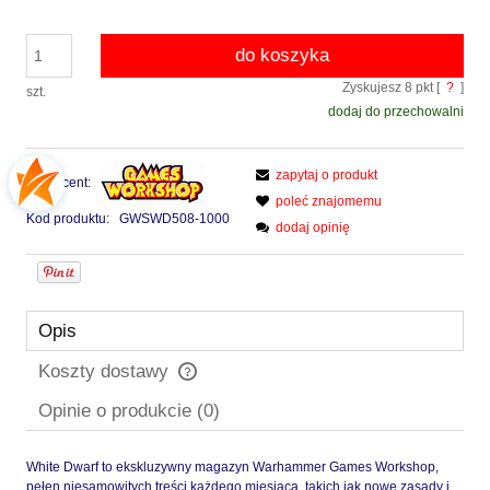
do koszyka
Zyskujesz
8
pkt [
?
]
szt.
dodaj do przechowalni
zapytaj o produkt
Producent:
poleć znajomemu
Kod produktu:
GWSWD508-1000
dodaj opinię
Opis
Koszty dostawy
Cena nie zawiera ewentualnych kosztów płatności
Opinie o produkcie (0)
White Dwarf to ekskluzywny magazyn Warhammer Games Workshop,
pełen niesamowitych treści każdego miesiąca, takich jak nowe zasady i