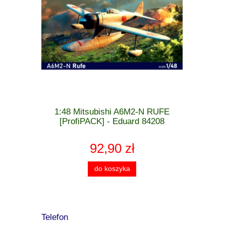
 MiG-21 F-
1:48 Mitsubishi A6M2-N RUFE
1:48 Cu
 - Eduard
[ProfiPACK] - Eduard 84208
[WEEK
92,90 zł
do koszyka
Telefon