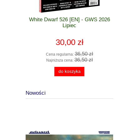
 GWS 2026
White Dwarf 526 [EN] - GWS 2026
Warham
zkodzona
Lipiec
Stormcast
30,00 zł
 zł
36,50 zł
Cena regularna:
Cena
 zł
36,50 zł
Najniższa cena:
Najn
do koszyka
Nowości