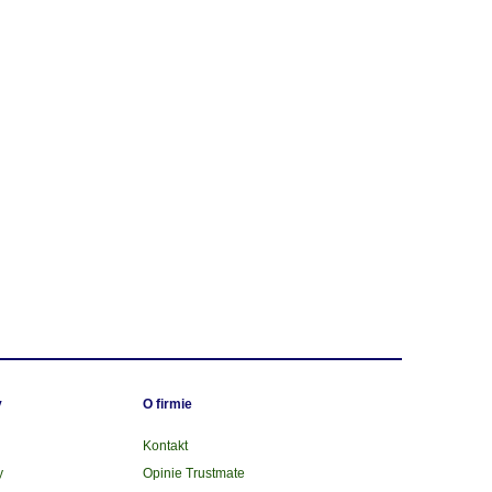
y
O firmie
Kontakt
y
Opinie Trustmate