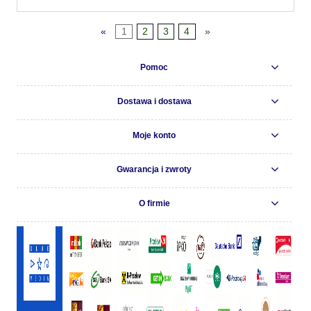
«
1
2
3
4
»
Pomoc
Dostawa i dostawa
Moje konto
Gwarancja i zwroty
O firmie