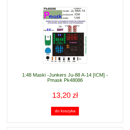
1:48 Maski -Junkers Ju-88 A-14 [ICM] -
Pmask Pk48086
13,20 zł
do koszyka