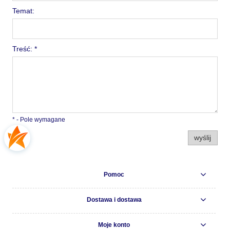
Temat:
Treść:
*
*
- Pole wymagane
wyślij
Pomoc
Dostawa i dostawa
Moje konto