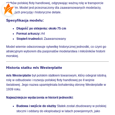
statków polskiej floty handlowej, odgrywając ważną rolę w transporcie
morskim. Model jest przeznaczony dla zaawansowanych modelarzy,
ceniących precyzję i historyczne detale.
Specyfikacja modelu:
Długość po sklejeniu:
około 75 cm
Format arkuszy:
A4
Stopień trudności:
Zaawansowany
Model wiernie odwzorowuje sylwetkę historycznej jednostki, co czyni go
atrakcyjnym wyborem dla pasjonatów modelarstwa i miłośników historii
morskiej.
Historia statku m/s Westerplatte
m/s Westerplatte
był polskim statkiem towarowym, który odegrał istotną
rolę w odbudowie i rozwoju polskiej floty handlowej po II wojnie
światowej. Jego nazwa upamiętniała bohaterską obronę Westerplatte w
1939 roku.
Najważniejsze wydarzenia w historii jednostki:
Budowa i wejście do służby
Statek został zbudowany w polskiej
stoczni i oddany do eksploatacji w latach powojennych, jako