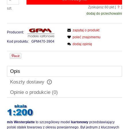
Zyskujesz
60
pkt [
?
]
szt.
dodaj do przechowalni
zapytaj o produkt
Producent:
poleć znajomemu
Kod produktu:
GPM470-3904
dodaj opinię
Opis
Koszty dostawy
Cena nie zawiera ewentualnych kosztów płatności
Opinie o produkcie (0)
m/s Westerplatte
to szczegółowy model
kartonowy
przedstawiający
polski statek towarowy z okresu powojennego. Był jednym z kluczowych