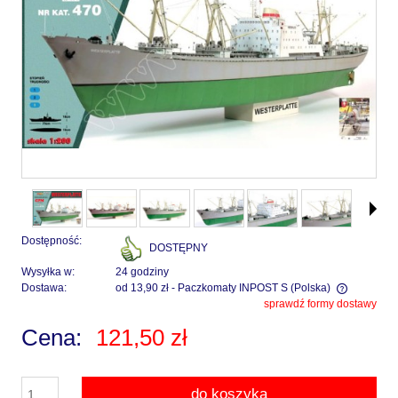
Dostępność:
DOSTĘPNY
Wysyłka w:
24 godziny
Dostawa:
od 13,90 zł
- Paczkomaty INPOST S
(Polska)
sprawdź formy dostawy
Cena nie zawiera ewentualnych kosztów płatności
Cena:
121,50 zł
do koszyka