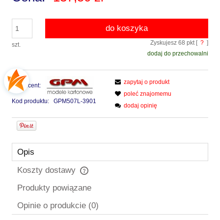
do koszyka
Zyskujesz
68
pkt [
?
]
szt.
dodaj do przechowalni
zapytaj o produkt
Producent:
poleć znajomemu
Kod produktu:
GPM507L-3901
dodaj opinię
Opis
Koszty dostawy
Cena nie zawiera ewentualnych kosztów płatności
Produkty powiązane
Opinie o produkcie (0)