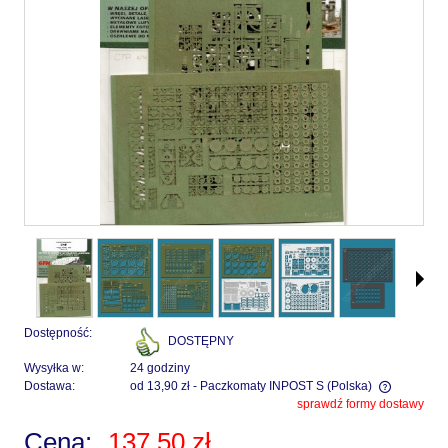
Dostępność:
DOSTĘPNY
Wysyłka w:
24 godziny
Dostawa:
od 13,90 zł
- Paczkomaty INPOST S
(Polska)
sprawdź formy dostawy
Cena nie zawiera ewentualnych kosztów płatności
Cena:
137,50 zł