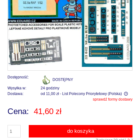
Dostępność:
DOSTĘPNY
Wysyłka w:
24 godziny
Dostawa:
od 11,00 zł
- List Polecony Priorytetowy
(Polska)
sprawdź formy dostawy
Cena nie zawiera ewentualnych kosztów płatności
Cena:
41,60 zł
do koszyka