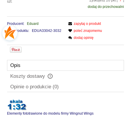
Zyskujesz
20
pkt [
?
]
szt.
dodaj do przechowalni
Producent:
Eduard
zapytaj o produkt
Kod produktu:
EDUA33042-3032
poleć znajomemu
dodaj opinię
Opis
Koszty dostawy
Cena nie zawiera ewentualnych kosztów płatności
Opinie o produkcie (0)
Elementy fototrawione do modelu firmy Wingnut Wings