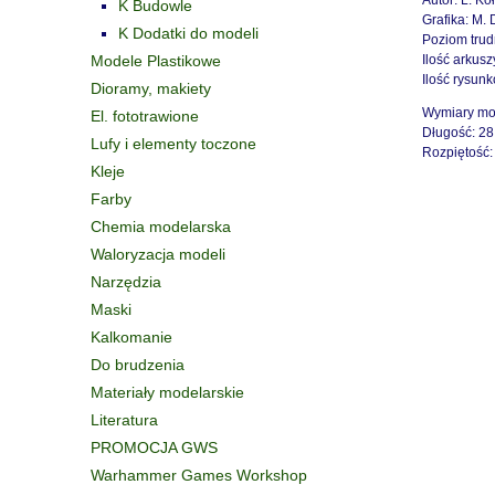
Autor: L. Ko
K Budowle
Grafika: M.
K Dodatki do modeli
Poziom trud
Modele Plastikowe
Ilość arkusz
Ilość rysun
Dioramy, makiety
Wymiary mod
El. fototrawione
Długość: 28
Lufy i elementy toczone
Rozpiętość:
Kleje
Farby
Chemia modelarska
Waloryzacja modeli
Narzędzia
Maski
Kalkomanie
Do brudzenia
Materiały modelarskie
Literatura
PROMOCJA GWS
Warhammer Games Workshop