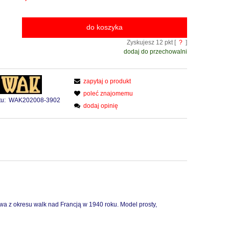
do koszyka
Zyskujesz
12
pkt [
?
]
dodaj do przechowalni
zapytaj o produkt
poleć znajomemu
u:
WAK202008-3902
dodaj opinię
owa
z okresu walk nad Francją w 1940 roku
.
Model prosty,