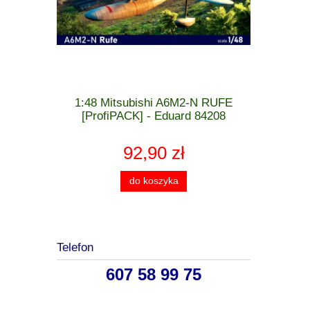
 MiG-21 F-
1:48 Mitsubishi A6M2-N RUFE
1:48 Cu
 - Eduard
[ProfiPACK] - Eduard 84208
[WEEK
92,90 zł
do koszyka
Telefon
607 58 99 75