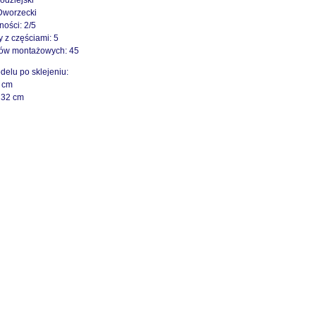
łodziejski
 Dworzecki
ności: 2/5
y z częściami: 5
ków montażowych: 45
elu po sklejeniu:
 cm
 32 cm