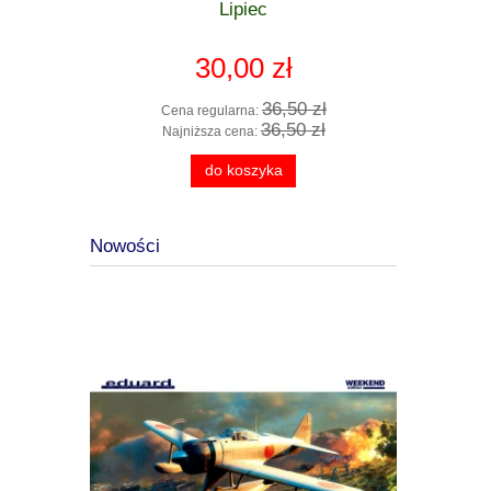
zkodzona
Lipiec
Getting 
Age o
30,00 zł
 zł
36,50 zł
Cena regularna:
Cen
 zł
36,50 zł
Najniższa cena:
Naj
do koszyka
Nowości