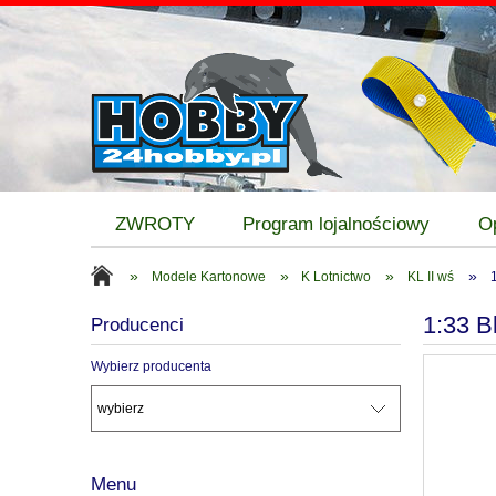
ZWROTY
Program lojalnościowy
O
»
»
»
»
Modele Kartonowe
K Lotnictwo
KL II wś
1:33 B
Producenci
Wybierz producenta
Menu