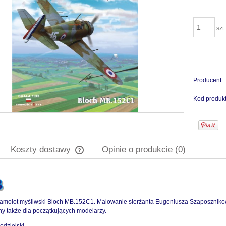
szt.
Producent:
Kod produkt
Koszty dostawy
Opinie o produkcie (0)
Cena nie zawiera ewentualnych kosztów
płatności
amolot myśliwski Bloch MB.152C1. Malowanie sierżanta Eugeniusza Szaposznik
y także dla początkujących modelarzy.