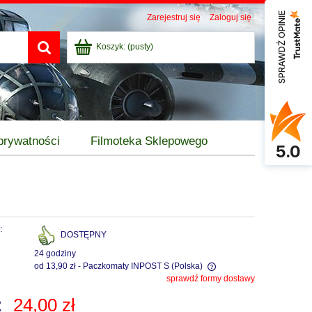
SPRAWDŹ OPINIE
Zarejestruj się
Zaloguj się
Koszyk:
(pusty)
 prywatności
Filmoteka Sklepowego
5.0
:
DOSTĘPNY
24 godziny
od 13,90 zł
- Paczkomaty INPOST S
(Polska)
sprawdź formy dostawy
Cena nie zawiera ewentualnych kosztów
:
24,00 zł
płatności