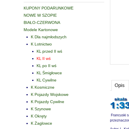
KUPONY PODARUNKOWE
NOWE W SZOPIE
BIAŁO-CZERWONA
Modele Kartonowe
K Dla najmłodszych
K Lotnictwo
KL przed II wś
KL II wś
KL po II wś
KL Śmigłowce
KL Cywilne
Opis
K Kosmiczne
K Pojazdy Wojskowe
K Pojazdy Cywilne
K Szynowe
Francuski s
K Okręty
przeznaczon
K Żaglowce