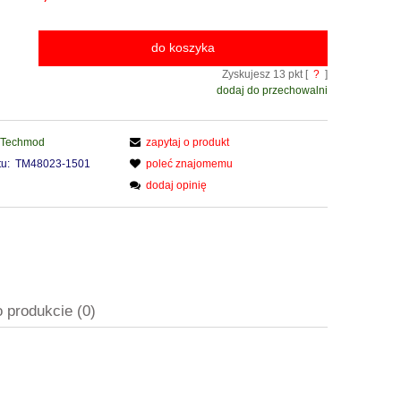
do koszyka
Zyskujesz
13
pkt [
?
]
dodaj do przechowalni
Techmod
zapytaj o produkt
u:
TM48023-1501
poleć znajomemu
dodaj opinię
o produkcie (0)