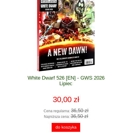
 GWS 2026
White Dwarf 526 [EN] - GWS 2026
Warham
zkodzona
Lipiec
Stormcast
30,00 zł
 zł
36,50 zł
Cena regularna:
Cena
 zł
36,50 zł
Najniższa cena:
Najn
do koszyka