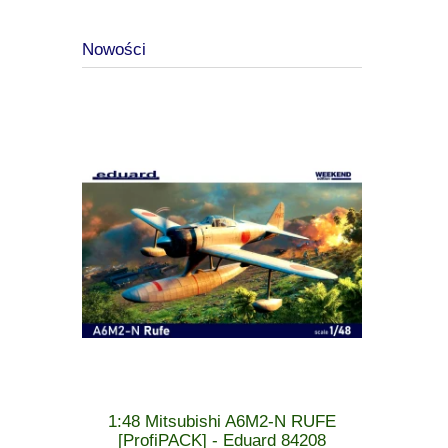
Nowości
 MiG-21 F-
1:48 Mitsubishi A6M2-N RUFE
1:48 Cu
 - Eduard
[ProfiPACK] - Eduard 84208
[WEEK