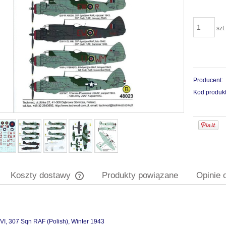
szt.
Producent:
Kod produkt
Koszty dostawy
Produkty powiązane
Opinie 
Cena nie zawiera ewentualnych kosztów
płatności
 VI, 307 Sqn RAF (Polish), Winter 1943