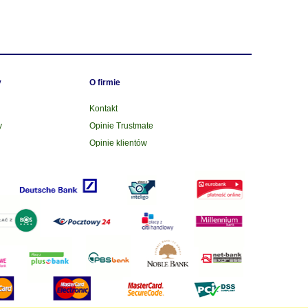
y
O firmie
Kontakt
y
Opinie Trustmate
Opinie klientów