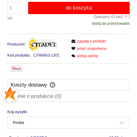
do koszyka
Zyskujesz
63
pkt [
?
]
szt.
dodaj do przechowalni
zapytaj o produkt
Producent:
poleć znajomemu
Kod produktu:
CITA6663-1301
dodaj opinię
Koszty dostawy
Cena nie zawiera ewentualnych kosztów płatności
Opinie o produkcie (0)
Kraj wysyłki: