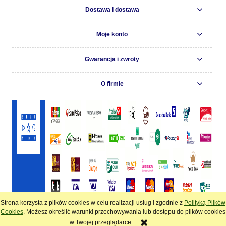
Dostawa i dostawa
Moje konto
Gwarancja i zwroty
O firmie
Strona korzysta z plików cookies w celu realizacji usług i zgodnie z
Polityką Plików
pokaż pełną wersję strony
Cookies
. Możesz określić warunki przechowywania lub dostępu do plików cookies
w Twojej przeglądarce.