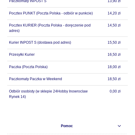
Paczkomaty INPOST S
13,90 zł
Pocztex PUNKT
(Poczta Polska - odbiór w punkcie)
14,20 zł
Pocztex KURIER
(Poczta Polska - doręczenie pod
14,50 zł
adres)
Kurier INPOST S
(dostawa pod adres)
15,50 zł
Przesyłki Kurier
16,50 zł
Paczka
(Poczta Polska)
18,00 zł
Paczkomaty Paczka w Weekend
18,50 zł
Odbiór osobisty
(w sklepie 24Hobby Inowroclaw
0,00 zł
Rynek 14)
Pomoc