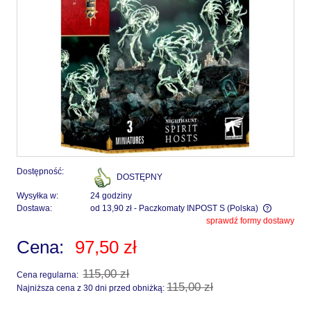
Dostępność:
DOSTĘPNY
Wysyłka w:
24 godziny
Dostawa:
od 13,90 zł
- Paczkomaty INPOST S
(Polska)
sprawdź formy dostawy
Cena nie zawiera ewentualnych kosztów płatności
Cena:
97,50 zł
115,00 zł
Cena regularna:
115,00 zł
Najniższa cena z 30 dni przed obniżką: