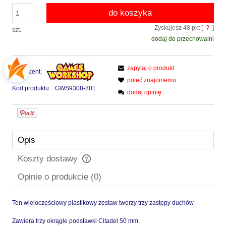
do koszyka
Zyskujesz
48
pkt [
?
]
szt.
dodaj do przechowalni
zapytaj o produkt
Producent:
poleć znajomemu
Kod produktu:
GWS9308-801
dodaj opinię
Opis
Koszty dostawy
Cena nie zawiera ewentualnych kosztów płatności
Opinie o produkcie (0)
Ten wieloczęściowy plastikowy zestaw tworzy trzy zastępy duchów.
Zawiera trzy okrągłe podstawki Citadel 50 mm.