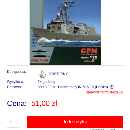
Dostępność:
DOSTĘPNY
Wysyłka w:
24 godziny
Dostawa:
od 13,90 zł
- Paczkomaty INPOST S
(Polska)
sprawdź formy dostawy
Cena nie zawiera ewentualnych kosztów płatności
Cena:
51,00 zł
do koszyka