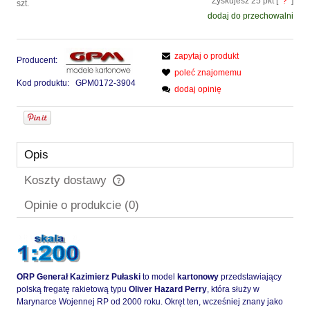
Zyskujesz
25
pkt [
?
]
szt.
dodaj do przechowalni
zapytaj o produkt
Producent:
poleć znajomemu
Kod produktu:
GPM0172-3904
dodaj opinię
Opis
Koszty dostawy
Cena nie zawiera ewentualnych kosztów płatności
Opinie o produkcie (0)
ORP Generał Kazimierz Pułaski
to model
kartonowy
przedstawiający
polską fregatę rakietową typu
Oliver Hazard Perry
, która służy w
Marynarce Wojennej RP od 2000 roku. Okręt ten, wcześniej znany jako