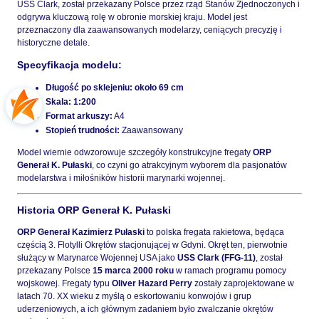
USS Clark, został przekazany Polsce przez rząd Stanów Zjednoczonych i
odgrywa kluczową rolę w obronie morskiej kraju. Model jest
przeznaczony dla zaawansowanych modelarzy, ceniących precyzję i
historyczne detale.
Specyfikacja modelu:
Długość po sklejeniu:
około 69 cm
Skala:
1:200
Format arkuszy:
A4
Stopień trudności:
Zaawansowany
Model wiernie odwzorowuje szczegóły konstrukcyjne fregaty
ORP
Generał K. Pułaski
, co czyni go atrakcyjnym wyborem dla pasjonatów
modelarstwa i miłośników historii marynarki wojennej.
Historia ORP Generał K. Pułaski
ORP Generał Kazimierz Pułaski
to polska fregata rakietowa, będąca
częścią 3. Flotylli Okrętów stacjonującej w Gdyni. Okręt ten, pierwotnie
służący w Marynarce Wojennej USA jako
USS Clark (FFG-11)
, został
przekazany Polsce
15 marca 2000 roku
w ramach programu pomocy
wojskowej. Fregaty typu
Oliver Hazard Perry
zostały zaprojektowane w
latach 70. XX wieku z myślą o eskortowaniu konwojów i grup
uderzeniowych, a ich głównym zadaniem było zwalczanie okrętów