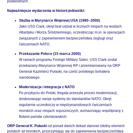
podwodnych.
Najważniejsze wydarzenia w historii jednostki:
Służba w Marynarce Wojennej USA (1980–2000)
Jako USS Clark, okręt brał udział w licznych misjach na wodach
Atlantyku i Morza Śródziemnego, uczestnicząc m.in. w operacjach
związanych z zapewnieniem bezpieczeństwa żeglugi oraz
ćwiczeniach NATO.
Przekazanie Polsce (15 marca 2000)
W ramach programu Foreign Military Sales, USS Clark został
przekazany Marynarce Wojennej RP i przemianowany na ORP
Generał Kazimierz Pułaski, na cześć polskiego bohatera
narodowego.
Modernizacja i integracja z NATO
Po przybyciu do Polski, fregata przeszła proces modernizacji,
dostosowując swoje systemy do standardów NATO. Okręt
regularnie uczestniczy w międzynarodowych ćwiczeniach
morskich oraz misjach sojuszniczych, wzmacniając współpracę z
flotami państw członkowskich.
ORP Generał K. Pułaski
od ponad dwóch dekad stanowi istotny element
polskich sił morskich, przyczyniając się do zapewnienia bezpieczeństwa