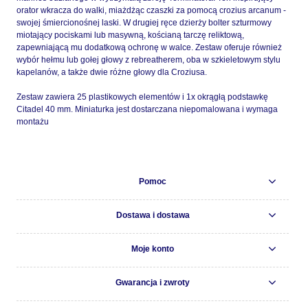
orator wkracza do walki, miażdżąc czaszki za pomocą crozius arcanum -
swojej śmiercionośnej laski. W drugiej ręce dzierży bolter szturmowy
miotający pociskami lub masywną, kościaną tarczę reliktową,
zapewniającą mu dodatkową ochronę w walce. Zestaw oferuje również
wybór hełmu lub gołej głowy z rebreatherem, oba w szkieletowym stylu
kapelanów, a także dwie różne głowy dla Croziusa.
Zestaw zawiera 25 plastikowych elementów i 1x okrągłą podstawkę
Citadel 40 mm. Miniaturka jest dostarczana niepomalowana i wymaga
montażu
Pomoc
Dostawa i dostawa
Moje konto
Gwarancja i zwroty