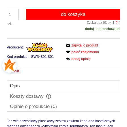
do koszyka
Zyskujesz
63
pkt [
?
]
szt.
dodaj do przechowalni
zapytaj o produkt
Producent:
poleć znajomemu
Kod produktu:
GWS4891-801
dodaj opinię
Opis
Koszty dostawy
Cena nie zawiera ewentualnych kosztów płatności
Opinie o produkcie (0)
Ten wieloczęściowy plastikowy zestaw zawiera kapelana kosmicznych
marines odzianego w wytrzymałą zbroję Terminatora. Ten inspirujący