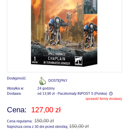
Dostępność:
DOSTĘPNY
Wysyłka w:
24 godziny
Dostawa:
od 13,90 zł
- Paczkomaty INPOST S
(Polska)
sprawdź formy dostawy
Cena nie zawiera ewentualnych kosztów płatności
Cena:
127,00 zł
150,00 zł
Cena regularna:
150,00 zł
Najniższa cena z 30 dni przed obniżką: