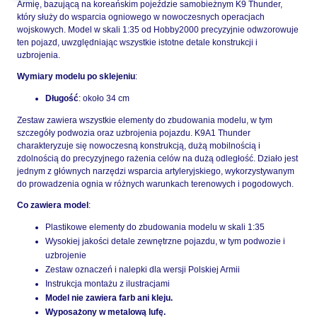
Armię, bazującą na koreańskim pojeździe samobieżnym K9 Thunder,
który służy do wsparcia ogniowego w nowoczesnych operacjach
wojskowych. Model w skali 1:35 od Hobby2000 precyzyjnie odwzorowuje
ten pojazd, uwzględniając wszystkie istotne detale konstrukcji i
uzbrojenia.
Wymiary modelu po sklejeniu
:
Długość
: około 34 cm
Zestaw zawiera wszystkie elementy do zbudowania modelu, w tym
szczegóły podwozia oraz uzbrojenia pojazdu. K9A1 Thunder
charakteryzuje się nowoczesną konstrukcją, dużą mobilnością i
zdolnością do precyzyjnego rażenia celów na dużą odległość. Działo jest
jednym z głównych narzędzi wsparcia artyleryjskiego, wykorzystywanym
do prowadzenia ognia w różnych warunkach terenowych i pogodowych.
Co zawiera model
:
Plastikowe elementy do zbudowania modelu w skali 1:35
Wysokiej jakości detale zewnętrzne pojazdu, w tym podwozie i
uzbrojenie
Zestaw oznaczeń i nalepki dla wersji Polskiej Armii
Instrukcja montażu z ilustracjami
Model nie zawiera farb ani kleju.
Wyposażony w metalową lufę.