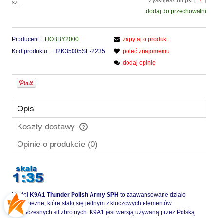
Zyskujesz
88
pkt [
?
]
szt.
dodaj do przechowalni
Producent:
HOBBY2000
zapytaj o produkt
Kod produktu:
H2K35005SE-2235
poleć znajomemu
dodaj opinię
Opis
Koszty dostawy
Cena nie zawiera ewentualnych kosztów płatności
Opinie o produkcie (0)
Model
K9A1 Thunder Polish Army SPH
to zaawansowane działo
samobieżne, które stało się jednym z kluczowych elementów
współczesnych sił zbrojnych. K9A1 jest wersją używaną przez Polską