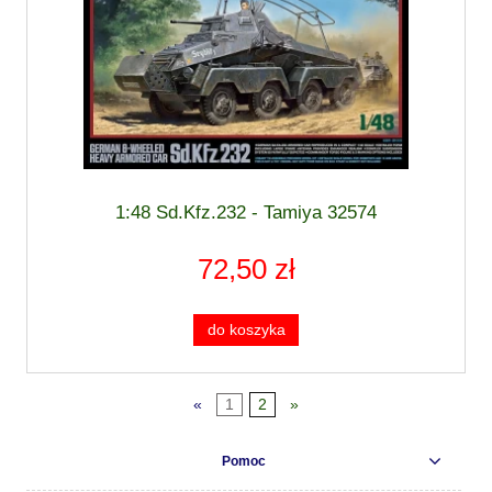
1:48 Sd.Kfz.232 - Tamiya 32574
72,50 zł
do koszyka
«
1
2
»
Pomoc