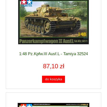
1:48 Pz.Kpfw.III Ausf.L - Tamiya 32524
87,10 zł
do koszyka