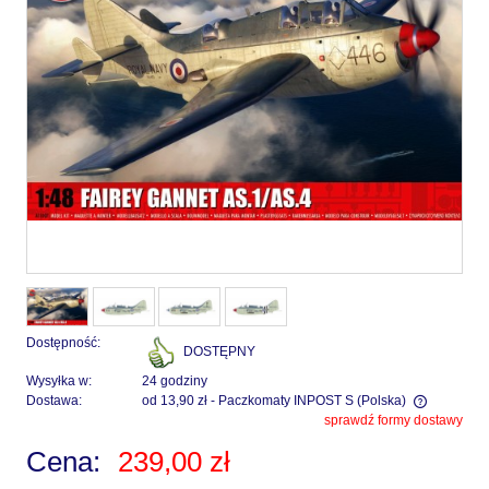
Dostępność:
DOSTĘPNY
Wysyłka w:
24 godziny
Dostawa:
od 13,90 zł
- Paczkomaty INPOST S
(Polska)
sprawdź formy dostawy
Cena nie zawiera ewentualnych kosztów płatności
Cena:
239,00 zł