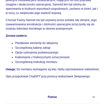
pewnymi modyfikacjami strukturalnymi, mającymi na celu poprawę
osiągów i skuteczności operacyjnej. Samolot ten był zdolny do
operowania w trudnych warunkach pogodowych, zarówno w dzień, jak i
w nocy, co zwiększało jego wartość bojową.
Chociaż Fairey Gannet nie był używany przez polskie siły zbrojne, jego
zaawansowana konstrukcja i zdolności operacyjne przyczyniły się do
rozwoju lotnictwa morskiego w okresie powojennym.
Zestaw zawiera:
Plastikowe elementy do sklejenia
Szczegółową kabinę załogi
Opcje uzbrojenia podwieszanego
Kalkomanie z historycznymi oznaczeniami
Szczegółową instrukcję montażu
Uwaga:
Do montażu wymagane są klej i farby (sprzedawane oddzielnie).
Opis przygotował ChatGPT przy pomocy wskazówek Sklepowego.
Pomoc