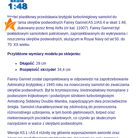
Model plastikowy przedstawia brytyjski turbośmigłowy samolot do
zwalczania okrętów podwodnych Fairey Gannet AS.1/AS.4 w skali 1:48,
wyprodukowany przez firmę Airfix (nr kat. 11007). Fairey Gannet był
pokładowym samolotem patrolowym, zaprojektowanym do wykrywania i
niszczenia okrętów podwodnych, służącym w Royal Navy od lat 50. do
70. XX wieku.
Przybliżone wymiary modelu po sklejeniu:
Długość
: 29 cm
Rozpiętość skrzydeł
: 34,4 cm
Fairey Gannet został zaprojektowany w odpowiedzi na zapotrzebowanie
Admiralicji brytyjskiej z 1945 roku na nowoczesny samolot do zwalczania
okrętów podwodnych. Był to trzymiejscowy, średniopłatowy monoplane z
podwoziem trójkołowym i podwójnym silnikiem turbośmigłowym
Armstrong Siddeley Double Mamba, napędzającym dwa przeciwbieżne
śmigła. Samolot charakteryzował się zdolnością do przenoszenia
różnorodnego uzbrojenia, w tym bomb głębinowych, torped oraz
niekierowanych pocisków rakietowych, co czyniło go skutecznym
narzędziem w walce z okrętami podwodnymi.
Wersje AS.1 i AS.4 różniły się głównie wyposażeniem awioniki oraz