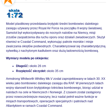
Model plastikowy przedstawia brytyjski średni bombowiec dalekiego
zasięgu używany przez Royal Air Force na początku II wojny światowej.
Samolot był wykorzystywany do nocnych nalotów na Niemcy, misji
zrzutów zaopatrzenia dla ruchu oporu oraz działań zwiadowczych. Służył
również w Coastal Command, wykonując patrole morskie i misje
zwalczania okrętów podwodnych. Charakteryzował się charakterystyczną
sylwetką z nachylonym kadłubem oraz dużą ładownością bombową.
Wymiary modelu po sklejeniu:
Długość:
około 26 cm
Rozpiętość skrzydeł:
około 35 cm
Armstrong Whitworth Whitley Mk.V został zaprojektowany w latach 30. XX
wieku jako bombowiec dalekiego zasięgu dla RAF. W pierwszych latach
wojny stanowił trzon brytyjskiego lotnictwa bombowego, biorąc udział w
nalotach na cele w Niemczech i Norwegii. Z czasem został zastąpiony
przez nowocześniejsze maszyny, lecz nadal pełnił ważne funkcje w
misjach transportowych, operacjach specjalnych i patrolach nad
Atlantykiem w ramach Coastal Command.