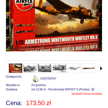
Dostępność:
DOSTĘPNY
Wysyłka w:
24 godziny
Dostawa:
od 13,90 zł
- Paczkomaty INPOST S
(Polska)
sprawdź formy dostawy
Cena nie zawiera ewentualnych kosztów płatności
Cena:
173,50 zł