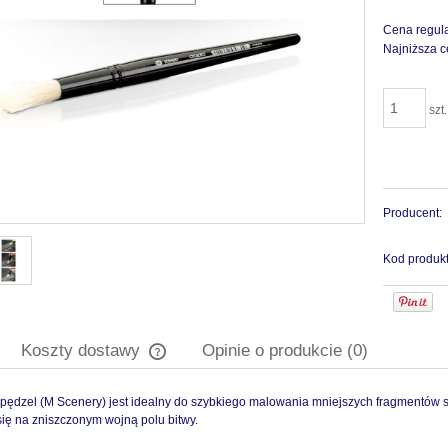
Cena regul
Najniższa c
szt.
Producent:
Kod produkt
Koszty dostawy
Opinie o produkcie (0)
pędzel (M Scenery) jest idealny do szybkiego malowania mniejszych fragmentów scene
Cena nie zawiera ewentualnych kosztów
się na zniszczonym wojną polu bitwy.
płatności