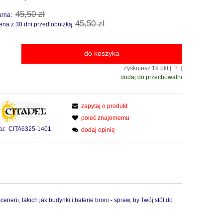
45,50 zł
arna:
45,50 zł
ena z 30 dni przed obniżką:
do koszyka
Zyskujesz
19
pkt [
?
]
dodaj do przechowalni
zapytaj o produkt
poleć znajomemu
u:
CITA6325-1401
dodaj opinię
rii, takich jak budynki i baterie broni - spraw, by Twój stół do