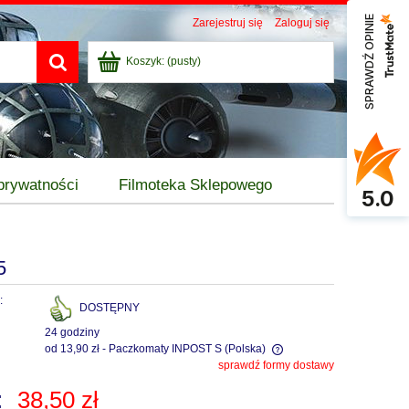
SPRAWDŹ OPINIE
Zarejestruj się
Zaloguj się
Koszyk:
(pusty)
 prywatności
Filmoteka Sklepowego
5.0
5
:
DOSTĘPNY
24 godziny
od 13,90 zł
- Paczkomaty INPOST S
(Polska)
sprawdź formy dostawy
Cena nie zawiera ewentualnych kosztów
:
38,50 zł
płatności