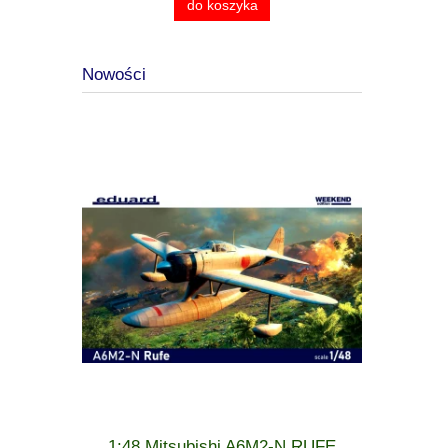
do koszyka
Nowości
 MiG-21 F-
1:48 Mitsubishi A6M2-N RUFE
1:48 Cu