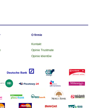
y
O firmie
Kontakt
y
Opinie Trustmate
Opinie klientów