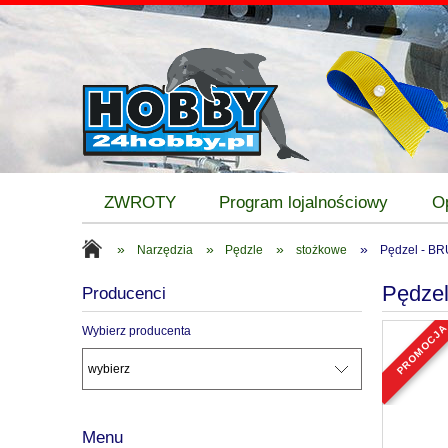
ZWROTY
Program lojalnościowy
O
»
»
»
»
Narzędzia
Pędzle
stożkowe
Pędzel - B
Pędze
Producenci
promocj
Wybierz producenta
Menu