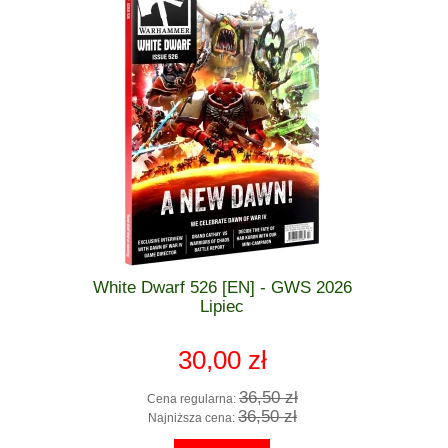
 GWS 2026
White Dwarf 526 [EN] - GWS 2026
Warha
zkodzona
Lipiec
MARINE
PA
30,00 zł
 zł
36,50 zł
Cena regularna:
Cena
 zł
36,50 zł
Najniższa cena:
Najn