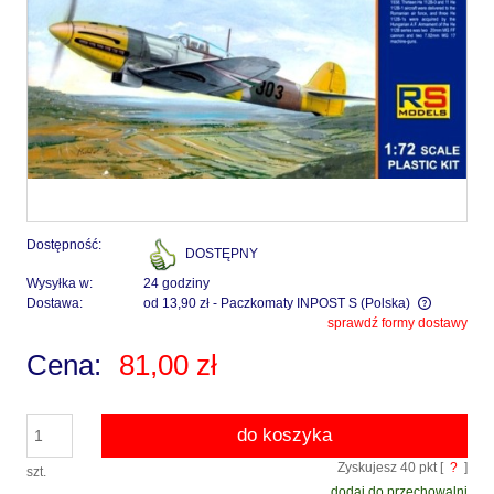
Dostępność:
DOSTĘPNY
Wysyłka w:
24 godziny
Dostawa:
od 13,90 zł
- Paczkomaty INPOST S
(Polska)
sprawdź formy dostawy
Cena nie zawiera ewentualnych kosztów płatności
Cena:
81,00 zł
do koszyka
Zyskujesz
40
pkt [
?
]
szt.
dodaj do przechowalni