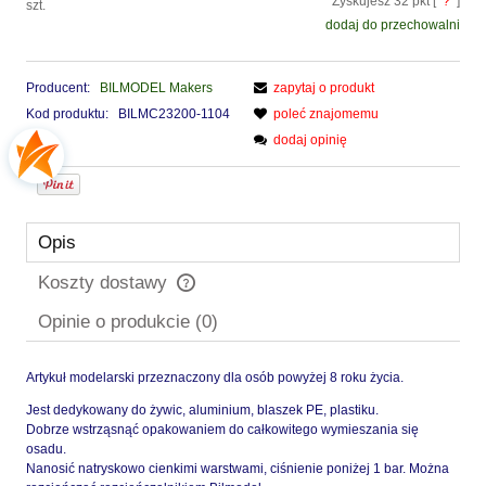
Zyskujesz
32
pkt [
?
]
szt.
dodaj do przechowalni
Producent:
BILMODEL Makers
zapytaj o produkt
Kod produktu:
BILMC23200-1104
poleć znajomemu
dodaj opinię
Opis
Koszty dostawy
Cena nie zawiera ewentualnych kosztów płatności
Opinie o produkcie (0)
Artykuł modelarski przeznaczony dla osób powyżej 8 roku życia.
Jest dedykowany do żywic, aluminium, blaszek PE, plastiku.
Dobrze wstrząsnąć opakowaniem do całkowitego wymieszania się
osadu.
Nanosić natryskowo cienkimi warstwami, ciśnienie poniżej 1 bar. Można