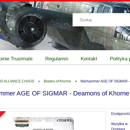
pinie Trustmate
Regulamin
Kontakt
Polityka
»
»
D ALLIANCE CHAOS
Blades of Khorne
Warhammer AGE OF SIGMAR - 
mmer AGE OF SIGMAR - Deamons of Khorne
Dostępność
a
Wysyłka w:
Dostawa: