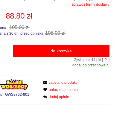
sprawdź formy dostawy
Cena nie zawiera ewentualnych kosztów
:
88,80 zł
płatności
105,00 zł
arna:
105,00 zł
ena z 30 dni przed obniżką:
do koszyka
Zyskujesz
44
pkt [
?
]
dodaj do przechowalni
zapytaj o produkt
poleć znajomemu
u:
GWS9762-801
dodaj opinię