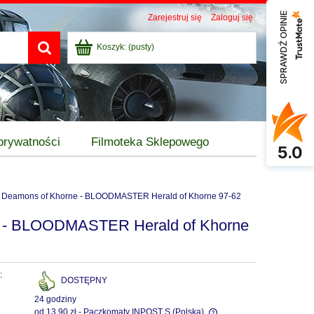
SPRAWDŹ OPINIE
Zarejestruj się
Zaloguj się
Koszyk:
(pusty)
 prywatności
Filmoteka Sklepowego
5.0
Deamons of Khorne - BLOODMASTER Herald of Khorne 97-62
 - BLOODMASTER Herald of Khorne
:
DOSTĘPNY
24 godziny
od 13,90 zł
- Paczkomaty INPOST S
(Polska)