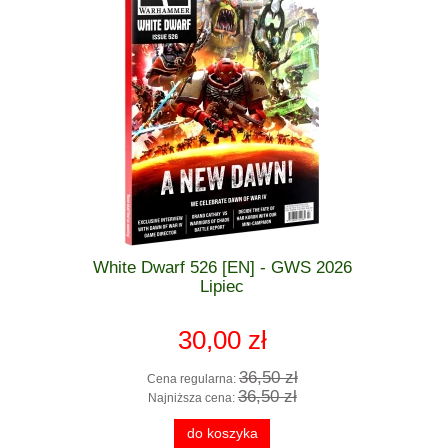
 GWS 2026
White Dwarf 526 [EN] - GWS 2026
_Warham
zkodzona
Lipiec
Getting 
Age o
30,00 zł
 zł
36,50 zł
Cena regularna:
Cen
 zł
36,50 zł
Najniższa cena:
Naj
do koszyka