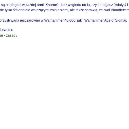
 są niezbędni w każdej armii Khorne'a, bez względu na to, czy podbijasz światy 4
Cena nie zawiera ewentualnych kosztów
ie tylko śmiertelnie walczącymi żołnierzami, ale także sprawią, że twoi Bloodlett
płatności
orzystywana jest zarówno w Warhammer 40,000, jak i Warhammer Age of Sigmar,
obrania:
ar - zasady