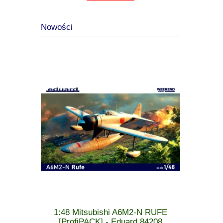
Nowości
 MiG-21 F-
1:48 Mitsubishi A6M2-N RUFE
1:48 Cu
 - Eduard
[ProfiPACK] - Eduard 84208
[WEEK