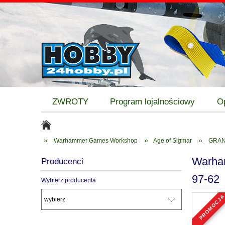
ZWROTY
Program lojalnościowy
O
»
»
»
Warhammer Games Workshop
Age of Sigmar
GRAN
Warha
Producenci
97-62
Wybierz producenta
promocj