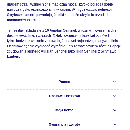
gradem strzał. Wzmocnione magiczną mocą, szybko poradzą sobie
nawet z ciężko opancerzonymi wrogami. W międzyczasie jednostki
Scryhawk Lantern powoduje, że nikt nie może ukryć się przed ich
bombardowaniami.
Ten zestaw składa się z 10 Auralan Sentinel, w różnych wymiennych i
dostosowywalnych wzorach. Dzięki wyborowi łuków, kołczanów i nie
tylko, będziesz w stanie zapewnić, że nawet najbardziej masywna linia
łuczników będzie wyglądać wyraźnie. Ten zestaw zawiera również opcje
zbudowania jednego Auralan Sentinel jako High Sentinel z Scryhawk
Lantern.
Pomoc
Dostawa i dostawa
Moje konto
Gwarancja i zwroty