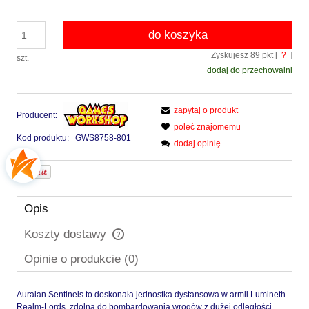
do koszyka
Zyskujesz
89
pkt [
?
]
szt.
dodaj do przechowalni
zapytaj o produkt
Producent:
poleć znajomemu
Kod produktu:
GWS8758-801
dodaj opinię
Opis
Koszty dostawy
Cena nie zawiera ewentualnych kosztów płatności
Opinie o produkcie (0)
Auralan Sentinels to doskonała jednostka dystansowa w armii Lumineth
Realm-Lords, zdolna do bombardowania wrogów z dużej odległości