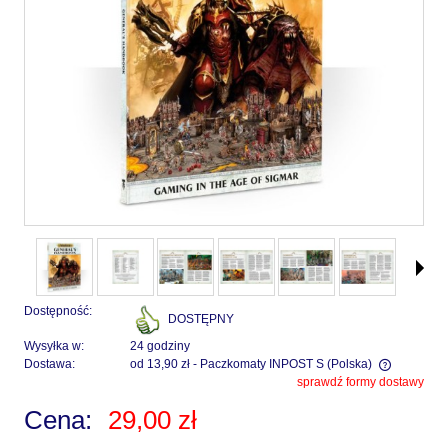
Dostępność:
DOSTĘPNY
Wysyłka w:
24 godziny
Dostawa:
od 13,90 zł
- Paczkomaty INPOST S
(Polska)
sprawdź formy dostawy
Cena nie zawiera ewentualnych kosztów płatności
Cena:
29,00 zł