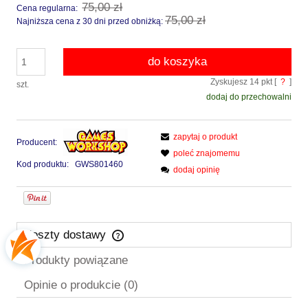
75,00 zł
Cena regularna:
75,00 zł
Najniższa cena z 30 dni przed obniżką:
do koszyka
Zyskujesz
14
pkt [
?
]
szt.
dodaj do przechowalni
zapytaj o produkt
Producent:
poleć znajomemu
Kod produktu:
GWS801460
dodaj opinię
Koszty dostawy
Cena nie zawiera ewentualnych kosztów płatności
Produkty powiązane
Opinie o produkcie (0)