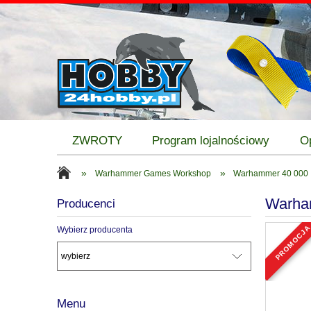
ZWROTY
Program lojalnościowy
O
»
»
Warhammer Games Workshop
Warhammer 40 000
Warham
Producenci
promocj
Wybierz producenta
Menu