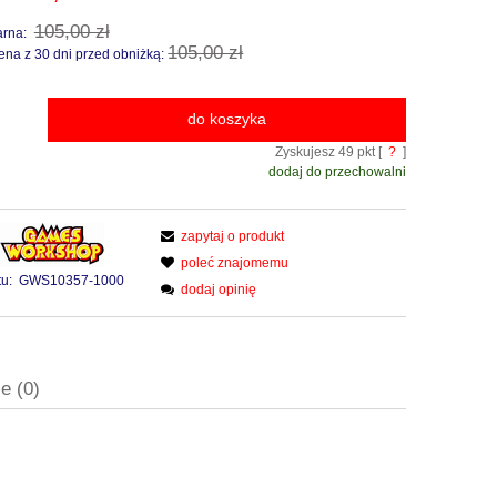
105,00 zł
arna:
105,00 zł
ena z 30 dni przed obniżką:
do koszyka
Zyskujesz
49
pkt [
?
]
dodaj do przechowalni
zapytaj o produkt
poleć znajomemu
u:
GWS10357-1000
dodaj opinię
e (0)