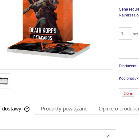
Cena regul
Najniższa c
szt.
Producent:
Kod produkt
y dostawy
Produkty powiązane
Opinie o produkci
:
Cena nie zawiera ewentualnych kosztów
płatności