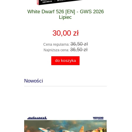
 GWS 2026
White Dwarf 526 [EN] - GWS 2026
_Warham
zkodzona
Lipiec
Getting 
Age o
30,00 zł
 zł
36,50 zł
Cena regularna:
Cen
 zł
36,50 zł
Najniższa cena:
Naj
do koszyka
Nowości