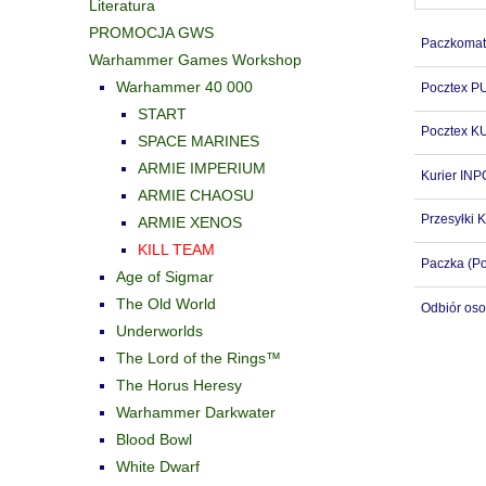
Literatura
PROMOCJA GWS
Paczkomat
Warhammer Games Workshop
Warhammer 40 000
Pocztex 
START
Pocztex K
SPACE MARINES
ARMIE IMPERIUM
Kurier IN
ARMIE CHAOSU
Przesyłki K
ARMIE XENOS
KILL TEAM
Paczka
(Po
Age of Sigmar
The Old World
Odbiór oso
Underworlds
The Lord of the Rings™
The Horus Heresy
Warhammer Darkwater
Blood Bowl
White Dwarf