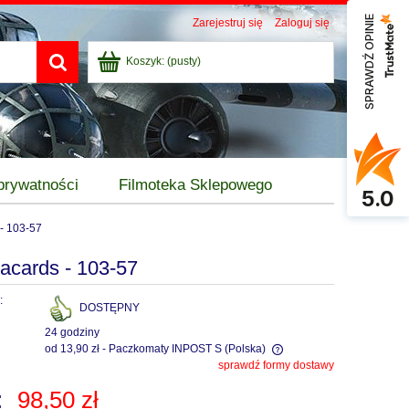
SPRAWDŹ OPINIE
Zarejestruj się
Zaloguj się
Koszyk:
(pusty)
 prywatności
Filmoteka Sklepowego
5.0
- 103-57
cards - 103-57
:
DOSTĘPNY
24 godziny
od 13,90 zł
- Paczkomaty INPOST S
(Polska)
sprawdź formy dostawy
Cena nie zawiera ewentualnych kosztów
:
98,50 zł
płatności