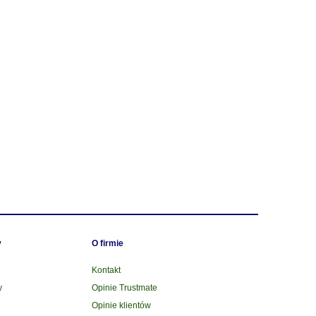
y
O firmie
Kontakt
y
Opinie Trustmate
Opinie klientów