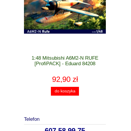
 MiG-21 F-
1:48 Mitsubishi A6M2-N RUFE
1:48 Cu
 - Eduard
[ProfiPACK] - Eduard 84208
[WEEK
92,90 zł
do koszyka
Telefon
607 58 99 75