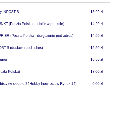
y INPOST S
13,90 zł
PUNKT
(Poczta Polska - odbiór w punkcie)
14,20 zł
URIER
(Poczta Polska - doręczenie pod adres)
14,50 zł
POST S
(dostawa pod adres)
15,50 zł
urier
16,50 zł
czta Polska)
18,00 zł
bisty
(w sklepie 24Hobby Inowroclaw Rynek 14)
0,00 zł