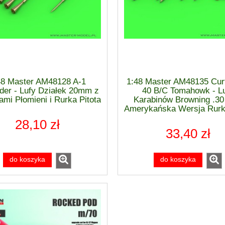
rtiss P-40 E WARHAWK
1:48 Mikojan i Guriewicz MiG-21
END] - Eduard 84207
13 FISHBED [ProfiPACK] - Edua
82191
85,90 zł
203,10 zł
48 Master AM48128 A-1
1:48 Master AM48135 Curt
der - Lufy Działek 20mm z
40 B/C Tomahowk - L
do koszyka
do koszyka
ami Płomieni i Rurka Pitota
Karabinów Browning .30 
Amerykańska Wersja Rurki
28,10 zł
33,40 zł
do koszyka
do koszyka