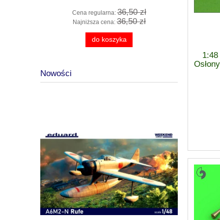
 zł
36,50 zł
Cena regularna:
Cena
 zł
36,50 zł
Najniższa cena:
Najn
do koszyka
1:48
Osłony
Nowości