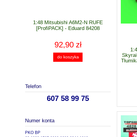
 MiG-21 F-
1:48 Mitsubishi A6M2-N RUFE
1:48 Cu
 - Eduard
[ProfiPACK] - Eduard 84208
[WEEK
92,90 zł
1:
Skyrai
do koszyka
Tłumik
Telefon
607 58 99 75
Numer konta
PKO BP