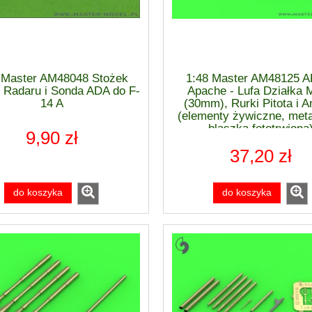
300,00 zł
73,00 zł
 regularna:
Cena regularna:
295,00 zł
73,00 zł
iższa cena:
Najniższa cena:
do koszyka
do koszyka
 Master AM48048 Stożek
1:48 Master AM48125 A
 Radaru i Sonda ADA do F-
Apache - Lufa Działka 
14 A
(30mm), Rurki Pitota i A
(elementy żywiczne, meta
blaszka fototrwiona
9,90 zł
37,20 zł
do koszyka
do koszyka