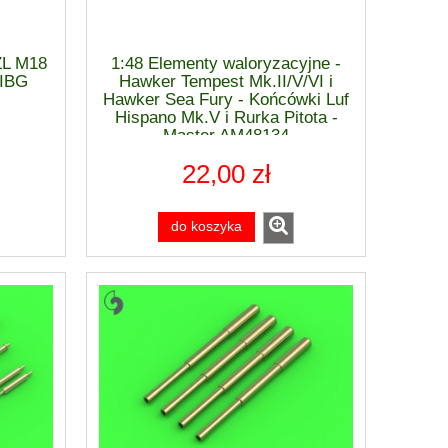
ZL M18
1:48 Elementy waloryzacyjne -
IBG
Hawker Tempest Mk.II/V/VI i
Hawker Sea Fury - Końcówki Luf
Hispano Mk.V i Rurka Pitota -
Master AM48134
22,00 zł
do koszyka
AY
Warhammer 40 000 Astra Militarum -
Humbrol farba o
LEMAN RUSS BATTLE TANK 47-06
DARK 
203,00 zł
9,9