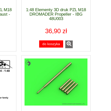
ZL M18
1:48 Elementy 3D druk PZL M18
ust -
DROMADER Propeller - IBG
48U003
36,90 zł
do koszyka