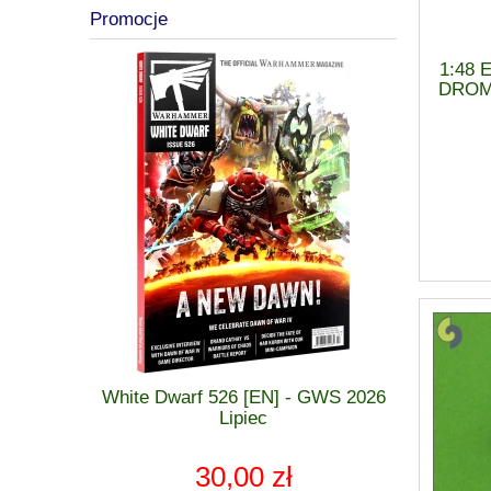
Promocje
1:48 
DROMA
 GWS 2026
White Dwarf 526 [EN] - GWS 2026
Warhammer
zkodzona
Lipiec
Alliance C
- DE
30,00 zł