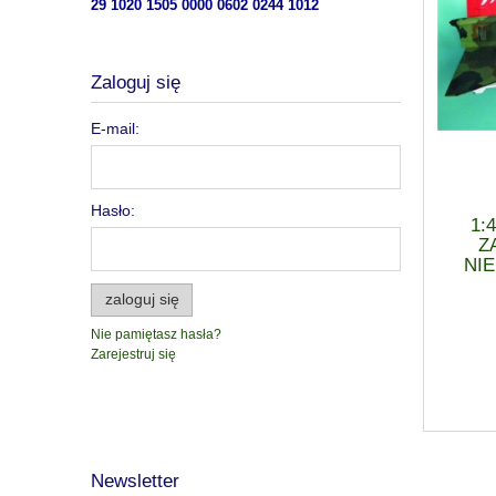
29 1020 1505 0000 0602 0244 1012
Zaloguj się
E-mail:
Hasło:
1:
Z
NI
zaloguj się
Nie pamiętasz hasła?
Zarejestruj się
Newsletter