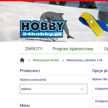
ZWROTY
Program lojalnościowy
O
»
»
Waloryzacja modeli
Waloryzacja Lotnictwo 1:48
Producenci
Opcje pr
Wybierz filtr
Wybierz producenta
Kategorie
Dostępnoś
Menu