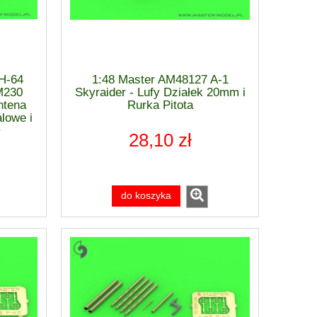
240,00 zł
Cena regularna:
Cena regular
240,00 zł
Najniższa cena:
Najniższa ce
do koszyka
do ko
H-64
1:48 Master AM48127 A-1
M230
Skyraider - Lufy Działek 20mm i
ntena
Rurka Pitota
lowe i
)
28,10 zł
do koszyka