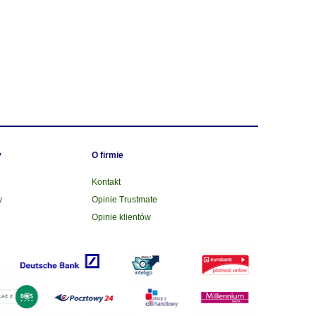
y
O firmie
Kontakt
y
Opinie Trustmate
Opinie klientów