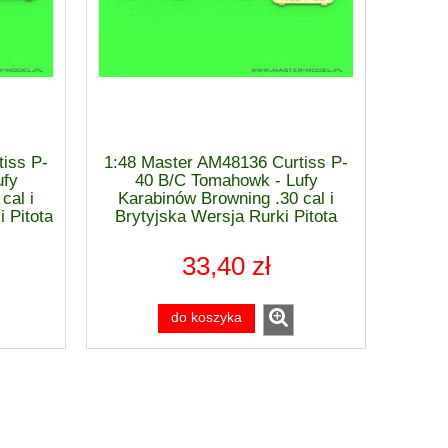
 F-
1:48 Focke-Wulf FW-190 D-9 Early -
1:48 Focke-Wul
rd
MiniArt 48044 Advanced Kit
Mimetall Producti
Basi
188,80 zł
147,
iss P-
1:48 Master AM48136 Curtiss P-
ufy
40 B/C Tomahowk - Lufy
powiadom o dostępności
do ko
cal i
Karabinów Browning .30 cal i
 Pitota
Brytyjska Wersja Rurki Pitota
33,40 zł
do koszyka