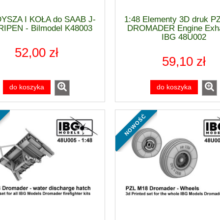
DYSZA I KOŁA do SAAB J-
1:48 Elementy 3D druk P
RIPEN - Bilmodel K48003
DROMADER Engine Exha
IBG 48U002
52,00 zł
59,10 zł
do koszyka
do koszyka
nowość