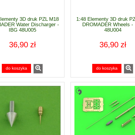
Elementy 3D druk PZL M18
1:48 Elementy 3D druk P
DER Water Discharger -
DROMADER Wheels - 
IBG 48U005
48U004
36,90 zł
36,90 zł
do koszyka
do koszyka
 Age of Sigmar - Grand
Podkład - CHAOS BLACK SPR
haos - Slaves to Darkness
400ml - Citadel 62-02
AMON PRINCE 83-64
254,00 zł
62,00 zł