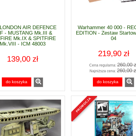
rtiss P-40 E WARHAWK
1:48 Mikojan i Guriewicz MiG-21
END] - Eduard 84207
13 FISHBED [ProfiPACK] - Edua
82191
8 LONDON AIR DEFENCE
Warhammer 40 000 - RE
F - MUSTANG Mk.III &
EDITION - Zestaw Startow
85,90 zł
203,10 zł
FIRE Mk.IX & SPITFIRE
04
Mk.VIII - ICM 48003
do koszyka
do koszyka
219,90 zł
139,00 zł
260,00 z
Cena regularna:
260,00 z
Najniższa cena:
do koszyka
do koszyka
promocja