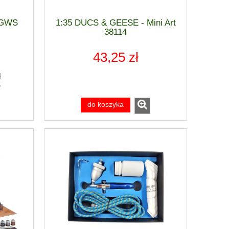
Cena regularna:
Cena regular
1 080,00 zł
Najniższa cena:
Najniższa ce
- GWS
1:35 DUCS & GEESE - Mini Art
do koszyka
do ko
38114
43,25 zł
ł
ł
do koszyka