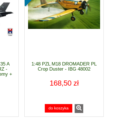
-35 A
1:48 PZL M18 DROMADER PL
Z -
Crop Duster - IBG 48002
emy +
168,50 zł
do koszyka