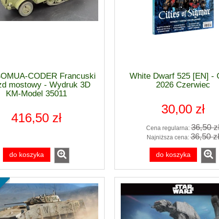
SOMUA-CODER Francuski
White Dwarf 525 [EN] 
zd mostowy - Wydruk 3D
2026 Czerwiec
KM-Model 35011
30,00 zł
416,50 zł
36,50 z
Cena regularna:
36,50 z
Najniższa cena:
do koszyka
do koszyka