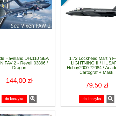
 de Havilland DH.110 SEA
1:72 Lockheed Martin F
N FAV 2 - Revell 03866 /
LIGHTNING II / HUSAR
Dragon
Hobby2000 72084 / Acad
Cartograf + Maski
144,00 zł
79,50 zł
do koszyka
do koszyka