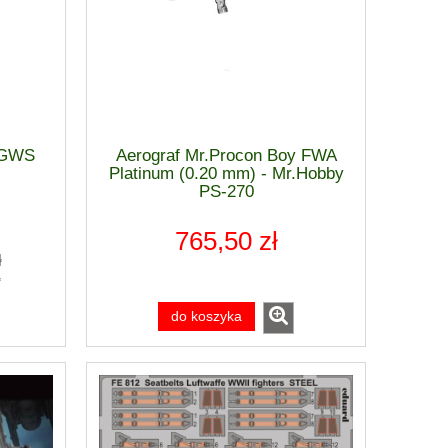
- GWS
Aerograf Mr.Procon Boy FWA
Platinum (0.20 mm) - Mr.Hobby
PS-270
765,50 zł
ł
ł
do koszyka