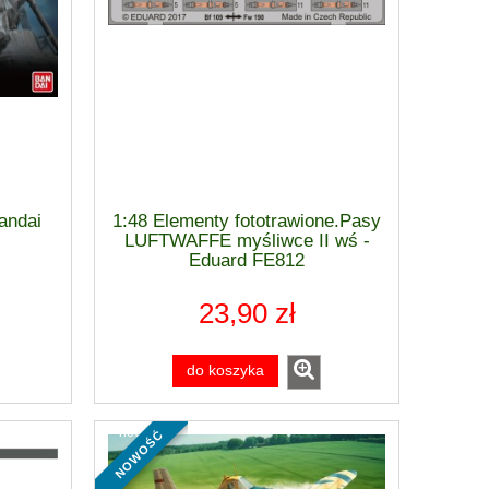
andai
1:48 Elementy fototrawione.Pasy
LUFTWAFFE myśliwce II wś -
Eduard FE812
23,90 zł
do koszyka
nowość