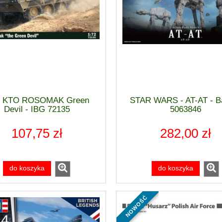
2 KTO ROSOMAK Green
STAR WARS - AT-AT - B
Devil - IBG 72135
5063846
107,75 zł
282,00 zł
do koszyka
do koszyka
nowość