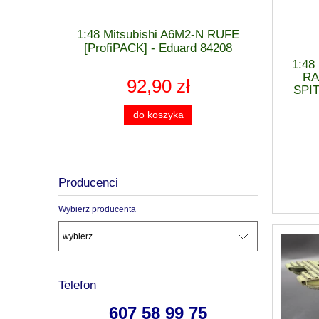
 MiG-21 F-
1:48 Mitsubishi A6M2-N RUFE
1:48 Cu
 - Eduard
[ProfiPACK] - Eduard 84208
[WEEK
1:4
RA
92,90 zł
SPIT
do koszyka
Producenci
Wybierz producenta
Telefon
607 58 99 75