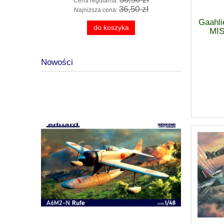
Cena regularna:
Cena
 zł
36,50 zł
Najniższa cena:
Najn
Gaahl
do koszyka
MIS
Nowości