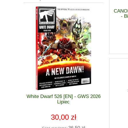
CANO
- B
 GWS 2026
White Dwarf 526 [EN] - GWS 2026
Warham
zkodzona
Lipiec
Stormcast
30,00 zł
 zł
36,50 zł