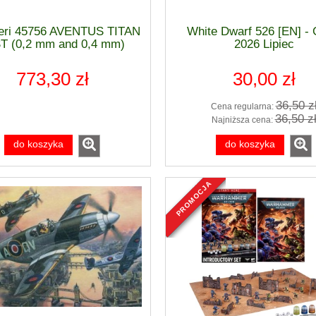
 regularna:
Cena regularna:
265,00 zł
150,00 zł
iższa cena:
Najniższa cena:
ieri 45756 AVENTUS TITAN
White Dwarf 526 [EN] 
do koszyka
do koszyka
T (0,2 mm and 0,4 mm)
2026 Lipiec
773,30 zł
30,00 zł
36,50 z
Cena regularna:
36,50 z
Najniższa cena:
do koszyka
do koszyka
promocja
nowość