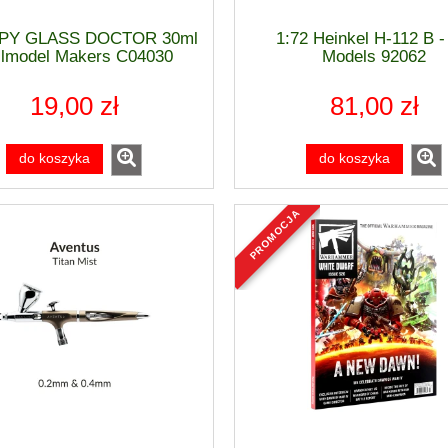
PY GLASS DOCTOR 30ml
1:72 Heinkel H-112 B 
ilmodel Makers C04030
Models 92062
19,00 zł
81,00 zł
do koszyka
do koszyka
promocja
mer Age of Sigmar -
Warhammer 40 000 Space Marin
 Eternals - DRACOTHIAN
PRIMARIS TECHMARINE - 48-
GUARD 96-24
228,50 zł
127,00 zł
270,00 zł
150,00 zł