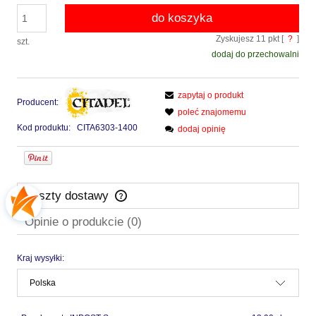
do koszyka
Zyskujesz
11
pkt [
?
]
szt.
dodaj do przechowalni
zapytaj o produkt
Producent:
poleć znajomemu
Kod produktu:
CITA6303-1400
dodaj opinię
Koszty dostawy
Cena nie zawiera ewentualnych kosztów płatności
Opinie o produkcie (0)
Kraj wysyłki: