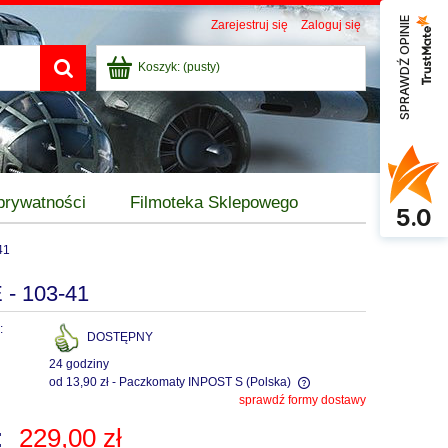
SPRAWDŹ OPINIE
Zarejestruj się
Zaloguj się
Koszyk:
(pusty)
 prywatności
Filmoteka Sklepowego
5.0
41
- 103-41
:
DOSTĘPNY
24 godziny
od 13,90 zł
- Paczkomaty INPOST S
(Polska)
sprawdź formy dostawy
Cena nie zawiera ewentualnych kosztów
:
229,00 zł
płatności