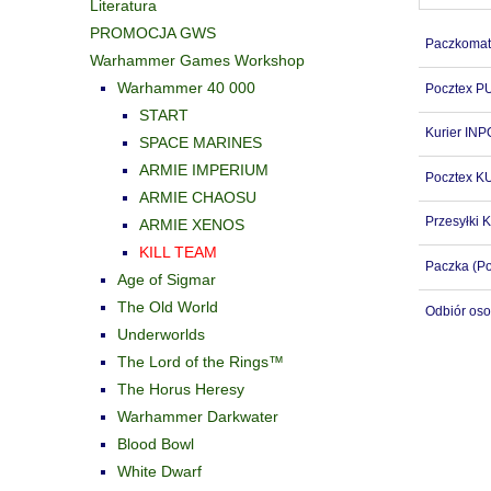
Literatura
PROMOCJA GWS
Paczkomat
Warhammer Games Workshop
Warhammer 40 000
Pocztex 
START
Kurier IN
SPACE MARINES
ARMIE IMPERIUM
Pocztex K
ARMIE CHAOSU
Przesyłki K
ARMIE XENOS
KILL TEAM
Paczka
(Po
Age of Sigmar
The Old World
Odbiór oso
Underworlds
The Lord of the Rings™
The Horus Heresy
Warhammer Darkwater
Blood Bowl
White Dwarf