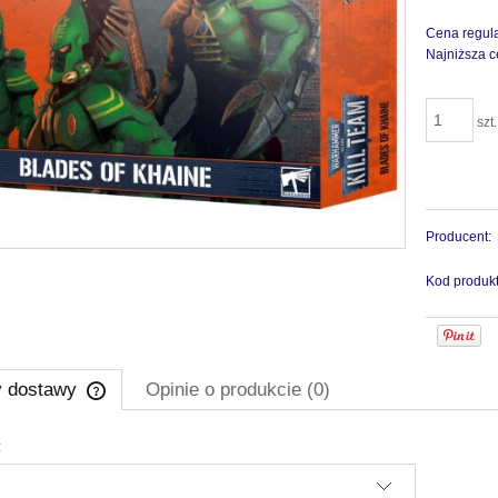
Cena regul
Najniższa c
szt.
Producent:
Kod produkt
y dostawy
Opinie o produkcie (0)
:
Cena nie zawiera ewentualnych kosztów
płatności