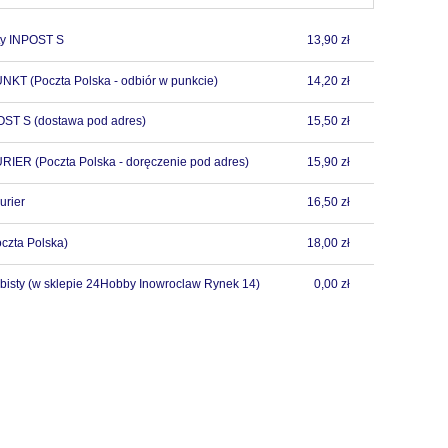
y INPOST S
13,90 zł
PUNKT
(Poczta Polska - odbiór w punkcie)
14,20 zł
POST S
(dostawa pod adres)
15,50 zł
URIER
(Poczta Polska - doręczenie pod adres)
15,90 zł
urier
16,50 zł
czta Polska)
18,00 zł
bisty
(w sklepie 24Hobby Inowroclaw Rynek 14)
0,00 zł