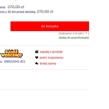
270,00 zł
arna:
270,00 zł
ena z 30 dni przed obniżką:
do koszyka
Zyskujesz
114
pkt [
?
]
dodaj do przechowalni
zapytaj o produkt
poleć znajomemu
u:
GWS10341-821
dodaj opinię