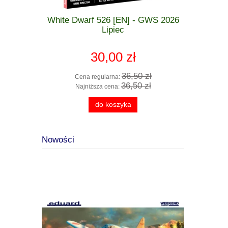
 GWS 2026
White Dwarf 526 [EN] - GWS 2026
.Warha
zkodzona
Lipiec
Gloomspit
30,00 zł
 zł
36,50 zł
Cena regularna:
Cena
 zł
36,50 zł
Najniższa cena:
Najn
do koszyka
Nowości