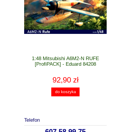
 MiG-21 F-
1:48 Mitsubishi A6M2-N RUFE
1:48 Cu
 - Eduard
[ProfiPACK] - Eduard 84208
[WEEK
92,90 zł
do koszyka
Telefon
607 58 99 75