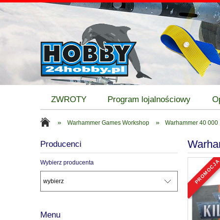
ZWROTY
Program lojalnościowy
O
»
»
Warhammer Games Workshop
Warhammer 40 000
Warha
Producenci
promocj
Wybierz producenta
Menu