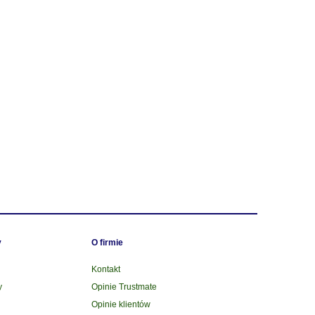
y
O firmie
Kontakt
y
Opinie Trustmate
Opinie klientów