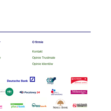
y
O firmie
Kontakt
y
Opinie Trustmate
Opinie klientów