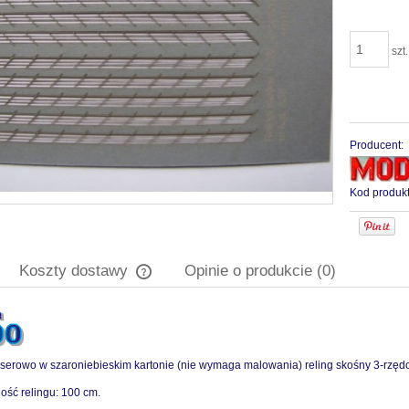
szt.
Producent:
Kod produkt
Koszty dostawy
Opinie o produkcie (0)
Cena nie zawiera ewentualnych kosztów
płatności
serowo w szaroniebieskim kartonie (nie wymaga malowania) reling skośny 3-rzęd
ość relingu: 100 cm.