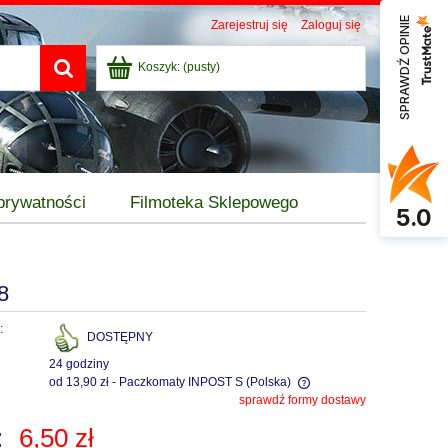
SPRAWDŹ OPINIE
Zarejestruj się
Zaloguj się
Koszyk:
(pusty)
 prywatności
Filmoteka Sklepowego
5.0
8
:
DOSTĘPNY
24 godziny
od 13,90 zł
- Paczkomaty INPOST S
(Polska)
sprawdź formy dostawy
Cena nie zawiera ewentualnych kosztów
:
6,50 zł
płatności