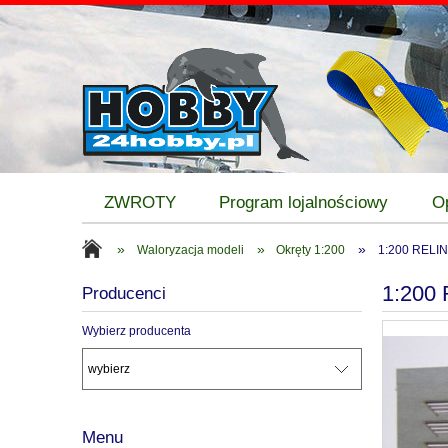
ZWROTY
Program lojalnościowy
O
»
»
»
Waloryzacja modeli
Okręty 1:200
1:200 RELI
1:200
Producenci
Wybierz producenta
Menu