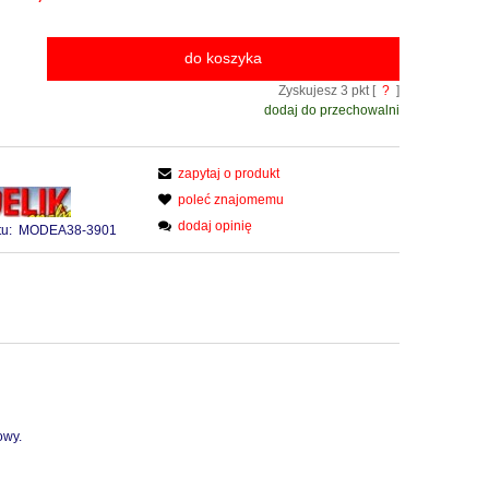
do koszyka
Zyskujesz
3
pkt [
?
]
dodaj do przechowalni
zapytaj o produkt
poleć znajomemu
dodaj opinię
u:
MODEA38-3901
owy.