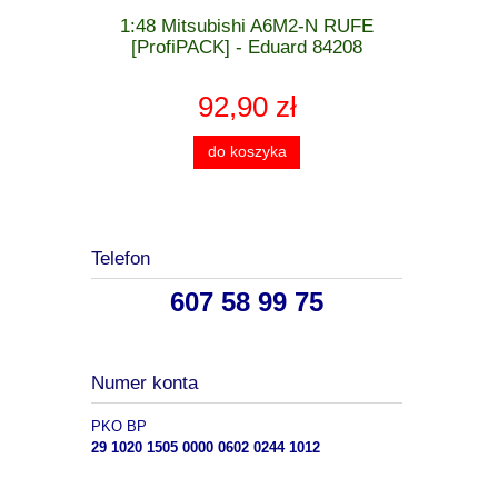
 MiG-21 F-
1:48 Mitsubishi A6M2-N RUFE
1:48 Cu
 - Eduard
[ProfiPACK] - Eduard 84208
[WEEK
92,90 zł
do koszyka
Telefon
607 58 99 75
Numer konta
PKO BP
29 1020 1505 0000 0602 0244 1012