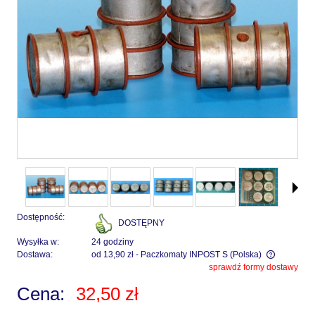
Dostępność:
DOSTĘPNY
Wysyłka w:
24 godziny
Dostawa:
od 13,90 zł
- Paczkomaty INPOST S
(Polska)
sprawdź formy dostawy
Cena nie zawiera ewentualnych kosztów płatności
Cena:
32,50 zł