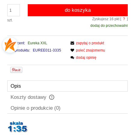
do koszyka
Zyskujesz
16
pkt [
?
]
szt.
dodaj do przechowalni
Producent:
Eureka XXL
zapytaj o produkt
Kod produktu:
EUREE011-3335
poleć znajomemu
dodaj opinię
Opis
Koszty dostawy
Cena nie zawiera ewentualnych kosztów płatności
Opinie o produkcie (0)