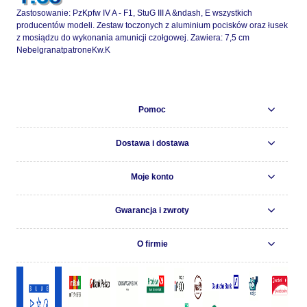
Zastosowanie: PzKpfw IV A - F1, StuG III A &ndash, E wszystkich
producentów modeli. Zestaw toczonych z aluminium pocisków oraz łusek
z mosiądzu do wykonania amunicji czołgowej. Zawiera: 7,5 cm
NebelgranatpatroneKw.K
Pomoc
Dostawa i dostawa
Moje konto
Gwarancja i zwroty
O firmie