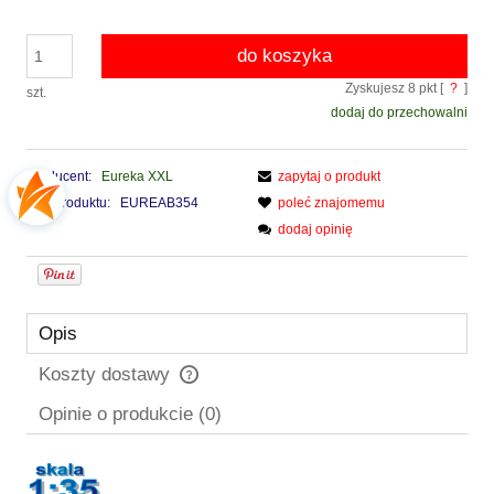
do koszyka
Zyskujesz
8
pkt [
?
]
szt.
dodaj do przechowalni
Producent:
Eureka XXL
zapytaj o produkt
Kod produktu:
EUREAB354
poleć znajomemu
dodaj opinię
Opis
Koszty dostawy
Cena nie zawiera ewentualnych kosztów płatności
Opinie o produkcie (0)