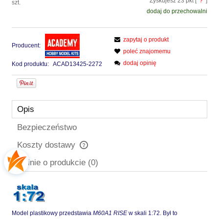
Zyskujesz
23
pkt [
?
]
szt.
dodaj do przechowalni
zapytaj o produkt
Producent:
poleć znajomemu
dodaj opinię
Kod produktu:
ACAD13425-2272
Opis
Bezpieczeństwo
Koszty dostawy
Cena nie zawiera ewentualnych kosztów płatności
Opinie o produkcie (0)
Model plastikowy przedstawia
M60A1 RISE
w skali 1:72. Był to