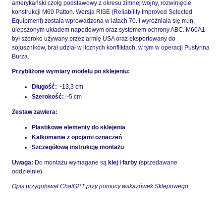
amerykański czołg podstawowy z okresu zimnej wojny, rozwinięcie
konstrukcji M60 Patton. Wersja RISE (Reliability Improved Selected
Equipment) została wprowadzona w latach 70. i wyróżniała się m.in.
ulepszonym układem napędowym oraz systemem ochrony ABC. M60A1
był szeroko używany przez armię USA oraz eksportowany do
sojuszników, brał udział w licznych konfliktach, w tym w operacji Pustynna
Burza.
Przybliżone wymiary modelu po sklejeniu:
Długość:
~13,3 cm
Szerokość:
~5 cm
Zestaw zawiera:
Plastikowe elementy do sklejenia
Kalkomanie z opcjami oznaczeń
Szczegółową instrukcję montażu
Uwaga:
Do montażu wymagane są
klej i farby
(sprzedawane
oddzielnie).
Opis przygotował ChatGPT przy pomocy wskazówek Sklepowego.