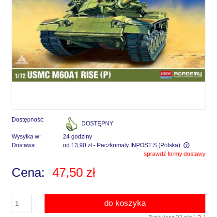
Dostępność:
DOSTĘPNY
Wysyłka w:
24 godziny
Dostawa:
od 13,90 zł
- Paczkomaty INPOST S
(Polska)
sprawdź formy dostawy
Cena nie zawiera ewentualnych kosztów płatności
Cena:
47,50 zł
do koszyka