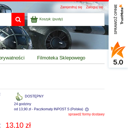
SPRAWDŹ OPINIE
Zarejestruj się
Zaloguj się
Koszyk:
(pusty)
 prywatności
Filmoteka Sklepowego
5.0
:
DOSTĘPNY
24 godziny
od 13,90 zł
- Paczkomaty INPOST S
(Polska)
sprawdź formy dostawy
Cena nie zawiera ewentualnych kosztów
:
13,10 zł
płatności