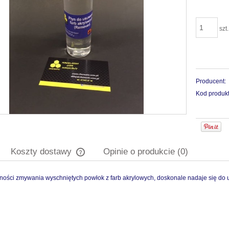
szt.
Producent:
Kod produkt
Koszty dostawy
Opinie o produkcie (0)
ności zmywania wyschniętych powłok z farb akrylowych, doskonale nadaje się do u
Cena nie zawiera ewentualnych kosztów
płatności