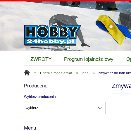
ZWROTY
Program lojalnościowy
O
»
»
»
Chemia modelarska
Inne
Zmywacz do farb akr
Zmywac
Producenci
Wybierz producenta
Menu