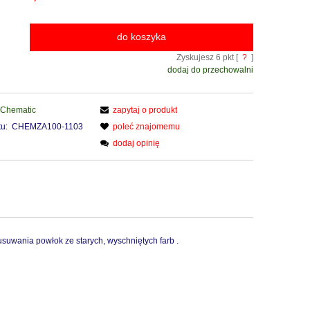
do koszyka
Zyskujesz
6
pkt [
?
]
dodaj do przechowalni
Chematic
zapytaj o produkt
u:
CHEMZA100-1103
poleć znajomemu
dodaj opinię
suwania powłok ze starych, wyschniętych farb .