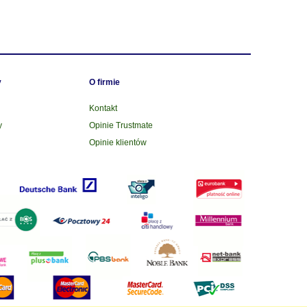
y
O firmie
Kontakt
y
Opinie Trustmate
Opinie klientów