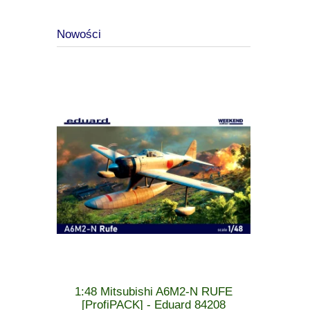
Nowości
 MiG-21 F-
1:48 Mitsubishi A6M2-N RUFE
1:48 Cu
 - Eduard
[ProfiPACK] - Eduard 84208
[WEEK