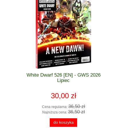
 GWS 2026
White Dwarf 526 [EN] - GWS 2026
_Warham
zkodzona
Lipiec
Getting 
Age o
30,00 zł
 zł
36,50 zł
Cena regularna:
Cen
 zł
36,50 zł
Najniższa cena:
Naj
do koszyka