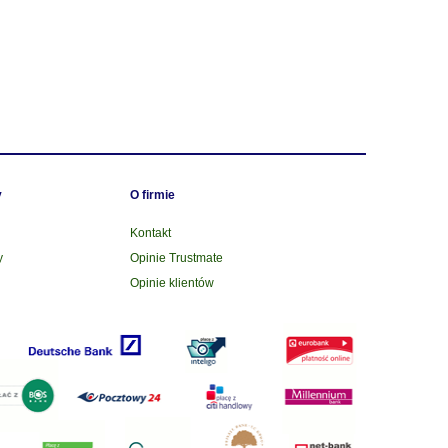
y
O firmie
Kontakt
y
Opinie Trustmate
Opinie klientów