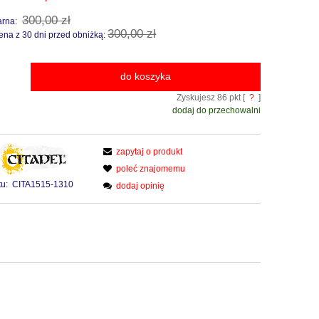
300,00 zł
arna:
300,00 zł
ena z 30 dni przed obniżką:
do koszyka
Zyskujesz
86
pkt [
?
]
dodaj do przechowalni
zapytaj o produkt
poleć znajomemu
u:
CITA1515-1310
dodaj opinię