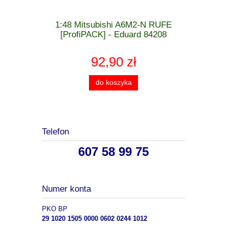
 MiG-21 F-
1:48 Mitsubishi A6M2-N RUFE
1:48 Cu
 - Eduard
[ProfiPACK] - Eduard 84208
[WEEK
92,90 zł
do koszyka
Telefon
607 58 99 75
Numer konta
PKO BP
29 1020 1505 0000 0602 0244 1012