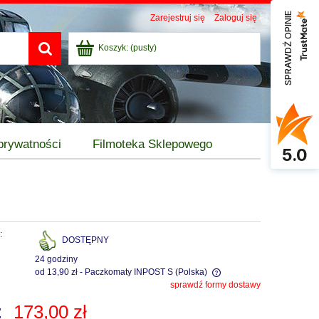
SPRAWDŹ OPINIE
Zarejestruj się
Zaloguj się
Koszyk:
(pusty)
 prywatności
Filmoteka Sklepowego
5.0
:
DOSTĘPNY
24 godziny
od 13,90 zł
- Paczkomaty INPOST S
(Polska)
sprawdź formy dostawy
Cena nie zawiera ewentualnych kosztów
:
173,00 zł
płatności