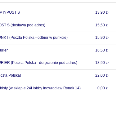
y INPOST S
13,90 zł
POST S
(dostawa pod adres)
15,50 zł
PUNKT
(Poczta Polska - odbiór w punkcie)
15,90 zł
urier
16,50 zł
URIER
(Poczta Polska - doręczenie pod adres)
18,90 zł
czta Polska)
22,00 zł
bisty
(w sklepie 24Hobby Inowroclaw Rynek 14)
0,00 zł