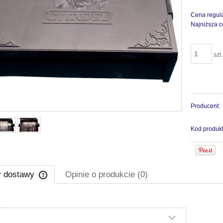
Cena regul
Najniższa c
szt.
Producent:
Kod produkt
y dostawy
Opinie o produkcie (0)
:
Cena nie zawiera ewentualnych kosztów
płatności