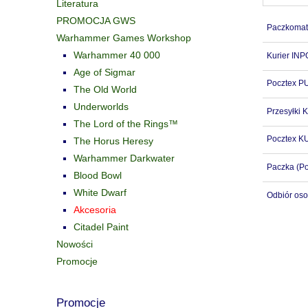
Literatura
PROMOCJA GWS
Paczkomat
Warhammer Games Workshop
Warhammer 40 000
Kurier IN
Age of Sigmar
Pocztex 
The Old World
Underworlds
Przesyłki K
The Lord of the Rings™
Pocztex K
The Horus Heresy
Warhammer Darkwater
Paczka
(Po
Blood Bowl
White Dwarf
Odbiór oso
Akcesoria
Citadel Paint
Nowości
Promocje
Promocje