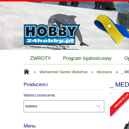
ZWROTY
Program lojalnościowy
O
»
»
»
Warhammer Games Workshop
Akcesoria
_ ME
_ MED
Producenci
promocj
Wybierz producenta
Menu