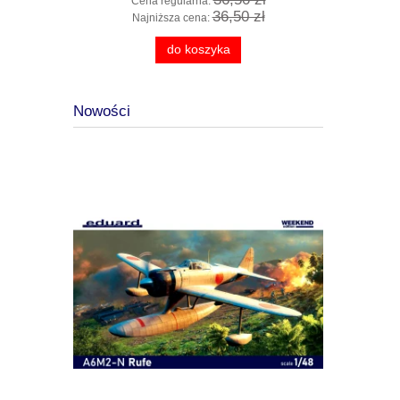
Cena regularna:
Cena
 zł
36,50 zł
Najniższa cena:
Najn
do koszyka
Nowości