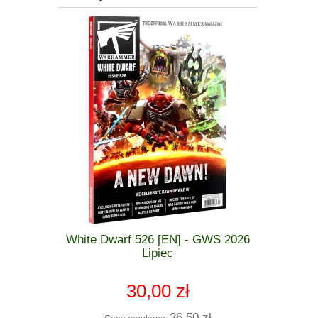
 GWS 2026
White Dwarf 526 [EN] - GWS 2026
Warham
zkodzona
Lipiec
Seraphon
30,00 zł
 zł
36,50 zł