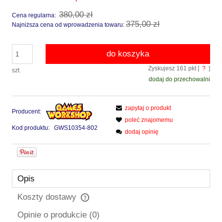
380,00 zł
Cena regularna:
375,00 zł
Najniższa cena od wprowadzenia towaru:
do koszyka
Zyskujesz
161
pkt [
?
]
szt.
dodaj do przechowalni
zapytaj o produkt
Producent:
poleć znajomemu
Kod produktu:
GWS10354-802
dodaj opinię
Opis
Koszty dostawy
Cena nie zawiera ewentualnych kosztów płatności
Opinie o produkcie (0)