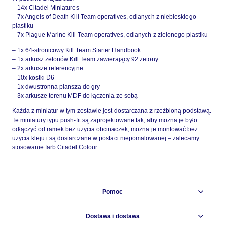
– 14x Citadel Miniatures
– 7x Angels of Death Kill Team operatives, odlanych z niebieskiego
plastiku
– 7x Plague Marine Kill Team operatives, odlanych z zielonego plastiku
– 1x 64-stronicowy Kill Team Starter Handbook
– 1x arkusz żetonów Kill Team zawierający 92 żetony
– 2x arkusze referencyjne
– 10x kostki D6
– 1x dwustronna plansza do gry
– 3x arkusze terenu MDF do łączenia ze sobą
Każda z miniatur w tym zestawie jest dostarczana z rzeźbioną podstawą.
Te miniatury typu push-fit są zaprojektowane tak, aby można je było
odłączyć od ramek bez użycia obcinaczek, można je montować bez
użycia kleju i są dostarczane w postaci niepomalowanej – zalecamy
stosowanie farb Citadel Colour.
Pomoc
Dostawa i dostawa