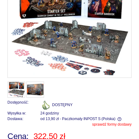
Dostępność:
DOSTĘPNY
Wysyłka w:
24 godziny
Dostawa:
od 13,90 zł
- Paczkomaty INPOST S
(Polska)
sprawdź formy dostawy
Cena nie zawiera ewentualnych kosztów płatności
Cena:
322,50 zł