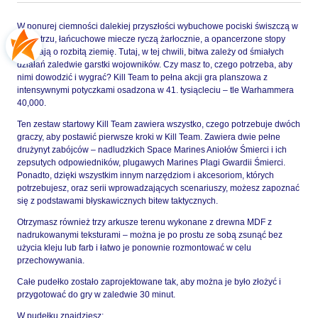
W ponurej ciemności dalekiej przyszłości wybuchowe pociski świszczą w
powietrzu, łańcuchowe miecze ryczą żarłocznie, a opancerzone stopy
uderzają o rozbitą ziemię. Tutaj, w tej chwili, bitwa zależy od śmiałych
działań zaledwie garstki wojowników. Czy masz to, czego potrzeba, aby
nimi dowodzić i wygrać? Kill Team to pełna akcji gra planszowa z
intensywnymi potyczkami osadzona w 41. tysiącleciu – tle Warhammera
40,000.
Ten zestaw startowy Kill Team zawiera wszystko, czego potrzebuje dwóch
graczy, aby postawić pierwsze kroki w Kill Team. Zawiera dwie pełne
drużynyt zabójców – nadludzkich Space Marines Aniołów Śmierci i ich
zepsutych odpowiedników, plugawych Marines Plagi Gwardii Śmierci.
Ponadto, dzięki wszystkim innym narzędziom i akcesoriom, których
potrzebujesz, oraz serii wprowadzających scenariuszy, możesz zapoznać
się z podstawami błyskawicznych bitew taktycznych.
Otrzymasz również trzy arkusze terenu wykonane z drewna MDF z
nadrukowanymi teksturami – można je po prostu ze sobą zsunąć bez
użycia kleju lub farb i łatwo je ponownie rozmontować w celu
przechowywania.
Całe pudełko zostało zaprojektowane tak, aby można je było złożyć i
przygotować do gry w zaledwie 30 minut.
W pudełku znajdziesz: