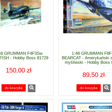
48 GRUMMAN F4F3Sw
1:48 GRUMMAN F8F
rtiss P-40 E WARHAWK
1:48 Mikojan i Guriewicz MiG-21
ISH - Hobby Boss 81729
BEARCAT - Amerykański 
END] - Eduard 84207
13 FISHBED [ProfiPACK] - Edua
myśliwski - Hobby Boss
82191
150,00 zł
85,90 zł
203,10 zł
89,50 zł
do koszyka
do koszyka
do koszyka
do koszyka