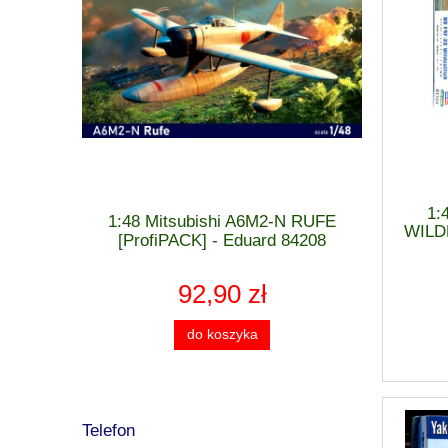
1:
 MiG-21 F-
1:48 Mitsubishi A6M2-N RUFE
1:48 Cu
WILDF
 - Eduard
[ProfiPACK] - Eduard 84208
[WEEK
92,90 zł
do koszyka
Telefon