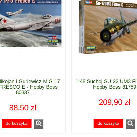
ikojan i Guriewicz MiG-17
1:48 Suchoj SU-22 UM3 F
FRESCO E - Hobby Boss
Hobby Boss 81759
80337
209,90 zł
88,50 zł
do koszyka
do koszyka