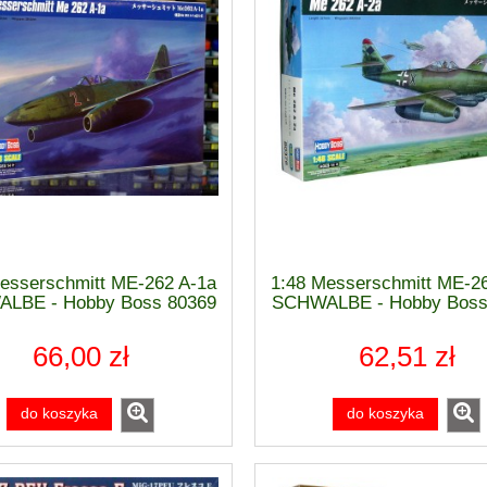
esserschmitt ME-262 A-1a
1:48 Messerschmitt ME-2
LBE - Hobby Boss 80369
SCHWALBE - Hobby Boss
66,00 zł
62,51 zł
do koszyka
do koszyka