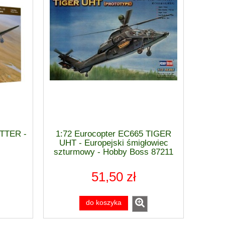
ITTER -
1:72 Eurocopter EC665 TIGER
UHT - Europejski śmigłowiec
szturmowy - Hobby Boss 87211
51,50 zł
do koszyka