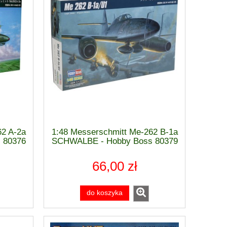
62 A-2a
1:48 Messerschmitt Me-262 B-1a
 80376
SCHWALBE - Hobby Boss 80379
66,00 zł
do koszyka