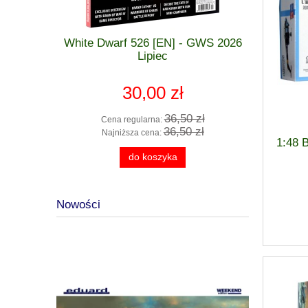
 GWS 2026
White Dwarf 526 [EN] - GWS 2026
Warham
zkodzona
Lipiec
Spearhe
30,00 zł
 zł
36,50 zł
Cena regularna:
Cena
 zł
36,50 zł
Najniższa cena:
Najn
1:48 
do koszyka
Nowości