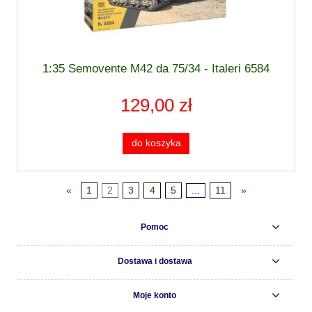
1:35 Semovente M42 da 75/34 - Italeri 6584
129,00 zł
do koszyka
«
1
2
3
4
5
...
11
»
Pomoc
Dostawa i dostawa
Moje konto