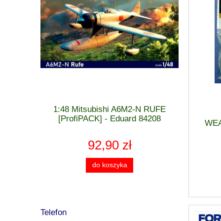
 MiG-21 F-
1:48 Mitsubishi A6M2-N RUFE
1:48 Cu
 - Eduard
[ProfiPACK] - Eduard 84208
[WEEK
WEA
92,90 zł
do koszyka
Telefon