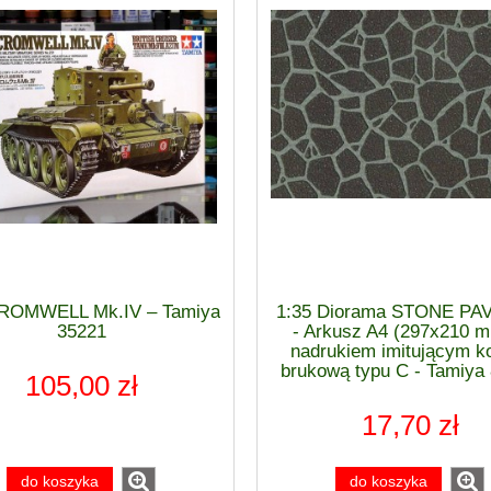
CROMWELL Mk.IV – Tamiya
1:35 Diorama STONE PA
35221
- Arkusz A4 (297x210 
nadrukiem imitującym k
brukową typu C - Tamiya
105,00 zł
17,70 zł
do koszyka
do koszyka