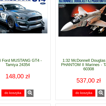
4 Ford MUSTANG GT4 -
1:32 McDonnell Douglas
Tamiya 24354
PHANTOM II Marines - T
60308
148,00 zł
537,00 zł
do koszyka
do koszyka