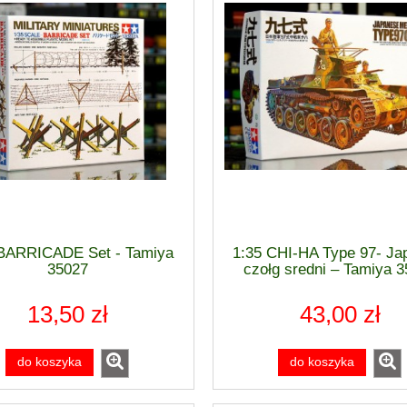
 BARRICADE Set - Tamiya
1:35 CHI-HA Type 97- Ja
35027
czołg sredni – Tamiya 
13,50 zł
43,00 zł
do koszyka
do koszyka