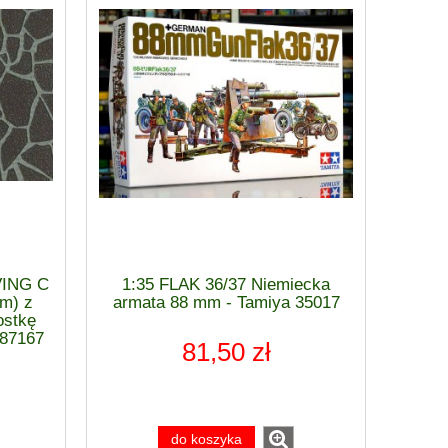
VING C
1:35 FLAK 36/37 Niemiecka
mm) z
armata 88 mm - Tamiya 35017
ostkę
 87167
81,50 zł
do koszyka