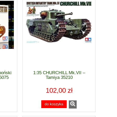
poński
1:35 CHURCHILL Mk.VII –
35075
Tamiya 35210
102,00 zł
do koszyka