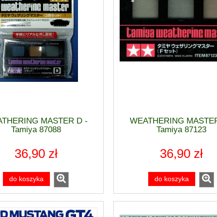
rtiss P-40 E WARHAWK
1:48 Mikojan i Guriewicz MiG-21
END] - Eduard 84207
13 FISHBED [ProfiPACK] - Edua
THERING MASTER D -
WEATHERING MASTER
82191
Tamiya 87088
Tamiya 87123
85,90 zł
203,10 zł
36,90 zł
36,90 zł
do koszyka
do koszyka
do koszyka
do koszyka