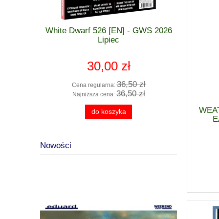
 GWS 2026
White Dwarf 526 [EN] - GWS 2026
Podkład 
zkodzona
Lipiec
m
30,00 zł
 zł
36,50 zł
Cena regularna:
Cen
 zł
36,50 zł
Najniższa cena:
Naj
WEAT
do koszyka
E
Nowości