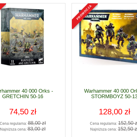
do koszyka
do koszyka
a
promocja
rhammer 40 000 Orks -
Warhammer 40 000 Ork
GRETCHIN 50-16
STORMBOYZ 50-1
74,50 zł
128,00 zł
88,00 zł
152,50 z
Cena regularna:
Cena regularna:
83,00 zł
152,50 z
Najniższa cena:
Najniższa cena: