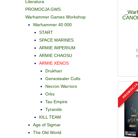
Literatura
PROMOCJA GWS
_War
Warhammer Games Workshop
CANO
Warhammer 40 000
START
SPACE MARINES
ARMIE IMPERIUM
ARMIE CHAOSU
ARMIE XENOS
Drukhari
Genestealer Cults
promocj
Necron Warriors
Orks
Tau Empire
Tyranids
KILL TEAM
Age of Sigmar
The Old World