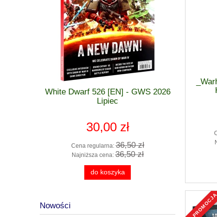
_Warh
 GWS 2026
White Dwarf 526 [EN] - GWS 2026
.Warha
zkodzona
Lipiec
PAINTS
30,00 zł
 zł
36,50 zł
Cena regularna:
Cena
 zł
36,50 zł
Najniższa cena:
Najn
do koszyka
promocj
Nowości