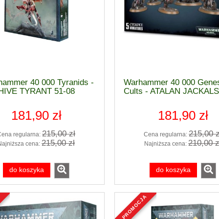
ammer 40 000 Tyranids -
Warhammer 40 000 Genes
HIVE TYRANT 51-08
Cults - ATALAN JACKALS
mmer Age Of Sigmar -
Pędzel - SYNTHETIC BRUSH
 + TOOLS SET 80-17
GLAZE MEDIUM - Citadel 63-3
181,90 zł
181,90 zł
131,00 zł
20,00 zł
215,00 zł
215,00 z
Cena regularna:
Cena regularna:
215,00 zł
210,00 z
Najniższa cena:
Najniższa cena:
155,00 zł
24,00 zł
 regularna:
Cena regularna:
155,00 zł
24,00 zł
iższa cena:
Najniższa cena:
do koszyka
do koszyka
do koszyka
do koszyka
a
promocja