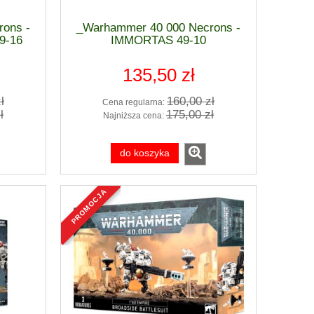
ons -
_Warhammer 40 000 Necrons -
9-16
IMMORTAS 49-10
135,50 zł
ł
160,00 zł
Cena regularna:
ł
175,00 zł
Najniższa cena:
do koszyka
promocja