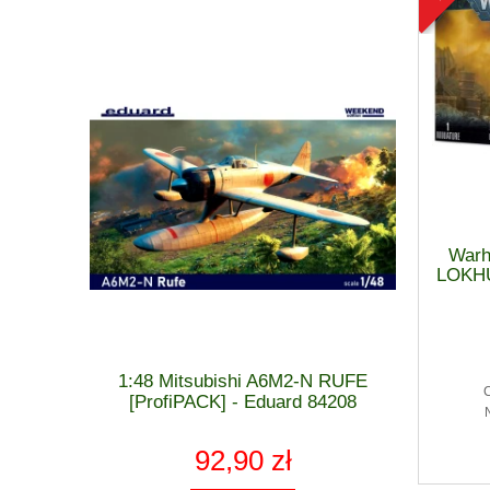
Warh
LOKH
 MiG-21 F-
1:48 Mitsubishi A6M2-N RUFE
1:48 Cu
 - Eduard
[ProfiPACK] - Eduard 84208
[WEEK
92,90 zł