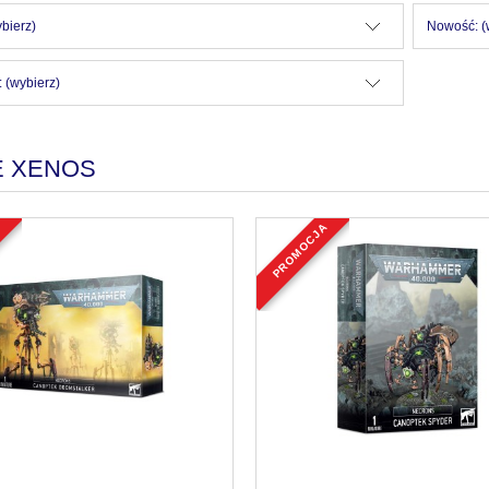
bierz)
Nowość: (
 (wybierz)
E XENOS
a
promocja