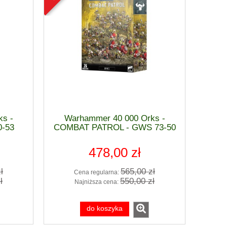
s -
Warhammer 40 000 Orks -
-53
COMBAT PATROL - GWS 73-50
478,00 zł
ł
565,00 zł
Cena regularna:
 F-
1:48 Focke-Wulf FW-190 D-9 Early -
1:48 Focke-Wul
ł
550,00 zł
Najniższa cena:
rd
MiniArt 48044 Advanced Kit
Mimetall Producti
Basi
do koszyka
188,80 zł
147,