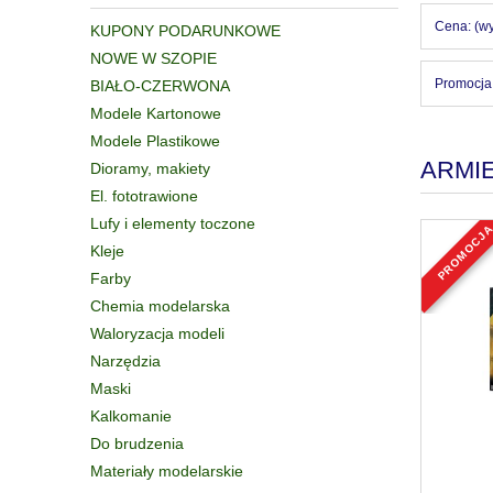
Cena: (wy
KUPONY PODARUNKOWE
NOWE W SZOPIE
Promocja:
BIAŁO-CZERWONA
Modele Kartonowe
Modele Plastikowe
ARMI
Dioramy, makiety
El. fototrawione
Lufy i elementy toczone
promocj
Kleje
Farby
Chemia modelarska
Waloryzacja modeli
Narzędzia
Maski
Kalkomanie
Do brudzenia
Materiały modelarskie