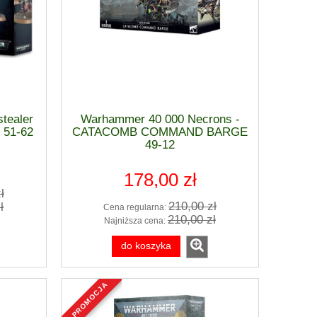
tealer
Warhammer 40 000 Necrons -
 51-62
CATACOMB COMMAND BARGE
White Dwarf 503 [EN] - GWS 2024
Pędzel - BRUS
49-12
0
Sierpień - nieznacznie uszkodzona
Citade
okładka.
178,00 zł
17,50 zł
38,5
ł
210,00 zł
ł
Cena regularna:
35,00 zł
Cena regularna:
Cena regular
210,00 zł
Najniższa cena:
28,50 zł
Najniższa cena:
Najniższa ce
do koszyka
do koszyka
do ko
promocja