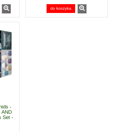
do koszyka
ids -
S AND
 Set -