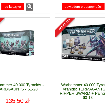
do koszyka
powiadom o dostępności
a
promocja
ammer 40 000 Tyranids -
Warhammer 40 000 Tyran
ARBGAUNTS - 51-28
Tyranids: TERMAGANT
RIPPER SWARM + Paints
60-13
135,50 zł