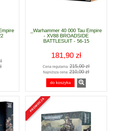
Empire
_Warhammer 40 000 Tau Empire
22
- XV88 BROADSIDE
BATTLESUIT - 56-15
181,90 zł
ł
215,00 zł
ł
Cena regularna:
210,00 zł
Najniższa cena:
do koszyka
promocja