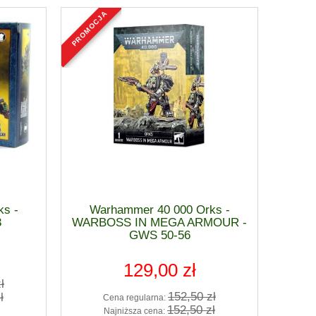
powiadom o dostępności
do ko
promocja
s -
Warhammer 40 000 Orks -
3
WARBOSS IN MEGA ARMOUR -
GWS 50-56
129,00 zł
ł
152,50 zł
ł
Cena regularna:
152,50 zł
Najniższa cena: