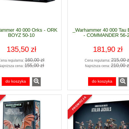
ammer 40 000 Orks - ORK
_Warhammer 40 000 Tau 
BOYZ 50-10
- COMMANDER 56-
135,50 zł
181,90 zł
160,00 zł
215,00 z
Cena regularna:
Cena regularna:
155,00 zł
210,00 z
Najniższa cena:
Najniższa cena:
do koszyka
do koszyka
a
promocja