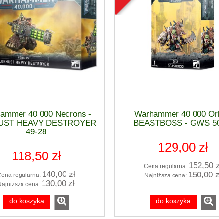
ammer 40 000 Necrons -
Warhammer 40 000 Ork
UST HEAVY DESTROYER
BEASTBOSS - GWS 50
49-28
129,00 zł
118,50 zł
152,50 z
Cena regularna:
rtiss P-40 E WARHAWK
1:48 Mikojan i Guriewicz MiG-21
140,00 zł
150,00 z
Cena regularna:
Najniższa cena:
END] - Eduard 84207
13 FISHBED [ProfiPACK] - Edua
130,00 zł
Najniższa cena:
82191
do koszyka
do koszyka
85,90 zł
203,10 zł