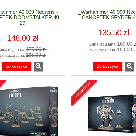
hammer 40 000 Necrons -
_Warhammer 40 000 Necr
PTEK DOOMSTALKER 49-
CANOPTEK SPYDER 4
29
135,50 zł
148,00 zł
160,00 z
Cena regularna:
175,00 zł
160,00 z
Cena regularna:
Najniższa cena:
165,00 zł
Najniższa cena:
do koszyka
do koszyka
a
promocja