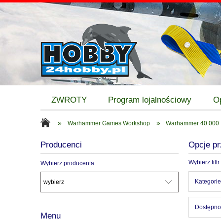
ZWROTY
Program lojalnościowy
O
»
»
Warhammer Games Workshop
Warhammer 40 000
Producenci
Opcje pr
Wybierz filtr
Wybierz producenta
Kategori
Dostępnoś
Menu