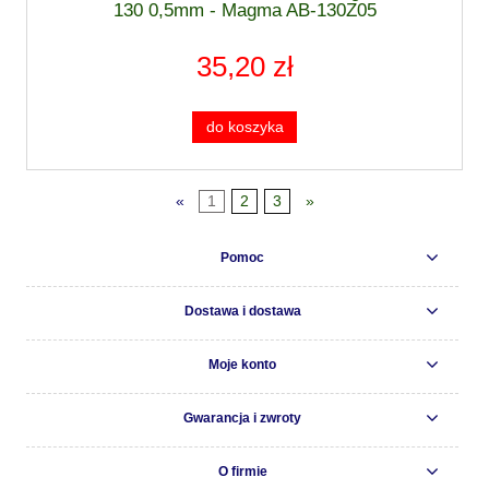
130 0,5mm - Magma AB-130Z05
35,20 zł
do koszyka
«
1
2
3
»
Pomoc
Dostawa i dostawa
Moje konto
Gwarancja i zwroty
O firmie