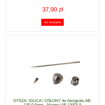
37,90 zł
do koszyka
DYSZA, IGLICA i OSŁONY do Aerografu AB-
130 0,5mm - Magma AB-130DI-5