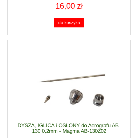
16,00 zł
do koszyka
DYSZA, IGLICA i OSŁONY do Aerografu AB-
130 0,2mm - Magma AB-130Z02