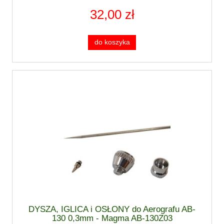
32,00 zł
do koszyka
DYSZA, IGLICA i OSŁONY do Aerografu AB-
130 0,3mm - Magma AB-130Z03