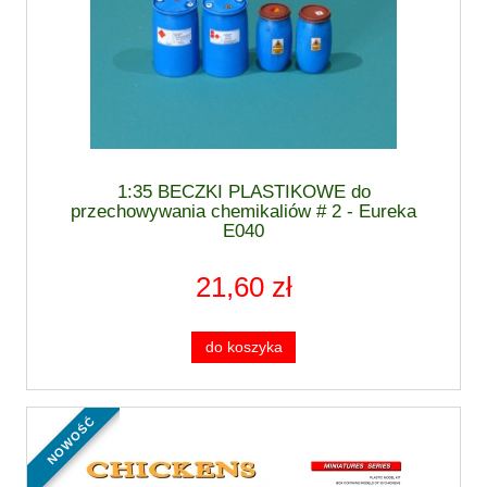
1:35 BECZKI PLASTIKOWE do
przechowywania chemikaliów # 2 - Eureka
E040
21,60 zł
do koszyka
nowość