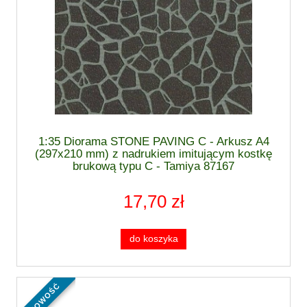
1:35 Diorama STONE PAVING C - Arkusz A4
(297x210 mm) z nadrukiem imitującym kostkę
brukową typu C - Tamiya 87167
17,70 zł
do koszyka
nowość