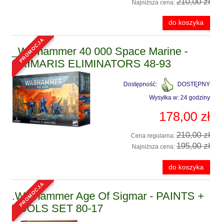
210,00 zł
Najniższa cena:
do koszyka
promocja
_Warhammer 40 000 Space Marine -
PRIMARIS ELIMINATORS 48-93
Dostępność:
DOSTĘPNY
Wysyłka w:
24 godziny
178,00 zł
210,00 zł
Cena regularna:
195,00 zł
Najniższa cena:
do koszyka
promocja
.Warhammer Age Of Sigmar - PAINTS +
TOOLS SET 80-17