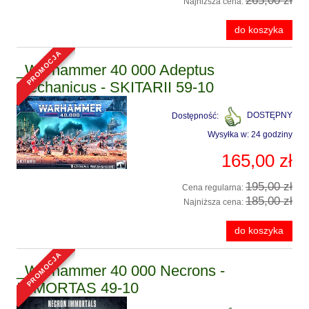
265,00 zł
Najniższa cena:
do koszyka
promocja
_Warhammer 40 000 Adeptus
Mechanicus - SKITARII 59-10
Dostępność:
DOSTĘPNY
Wysyłka w:
24 godziny
165,00 zł
195,00 zł
Cena regularna:
185,00 zł
Najniższa cena:
do koszyka
promocja
_Warhammer 40 000 Necrons -
IMMORTAS 49-10