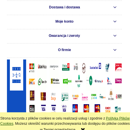
Dostawa i dostawa
Moje konto
Gwarancja i zwroty
O firmie
Strona korzysta z plików cookies w celu realizacji usług i zgodnie z
Polityką Plików
pokaż pełną wersję strony
Cookies
. Możesz określić warunki przechowywania lub dostępu do plików cookies
w Twojej przeglądarce.