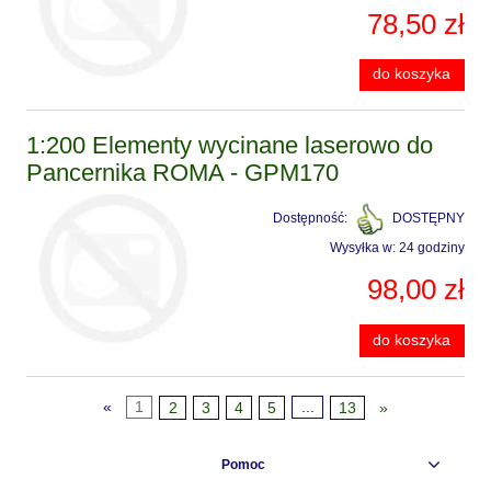
78,50 zł
do koszyka
1:200 Elementy wycinane laserowo do
Pancernika ROMA - GPM170
Dostępność:
DOSTĘPNY
Wysyłka w:
24 godziny
98,00 zł
do koszyka
«
1
2
3
4
5
...
13
»
Pomoc