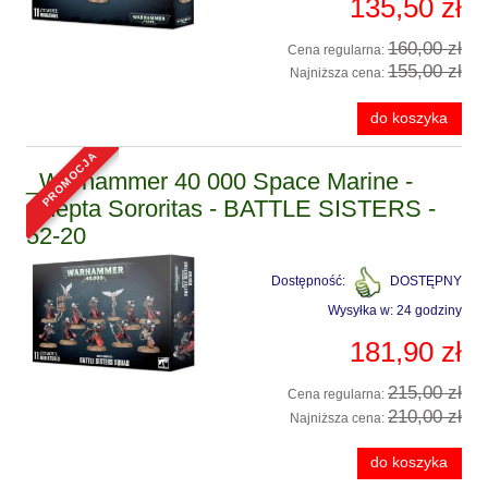
135,50 zł
160,00 zł
Cena regularna:
155,00 zł
Najniższa cena:
do koszyka
promocja
_Warhammer 40 000 Space Marine -
Adepta Sororitas - BATTLE SISTERS -
52-20
Dostępność:
DOSTĘPNY
Wysyłka w:
24 godziny
181,90 zł
215,00 zł
Cena regularna:
210,00 zł
Najniższa cena:
do koszyka