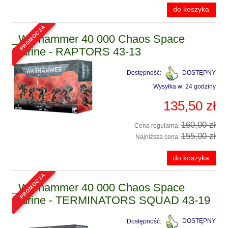
do koszyka
promocja
_Warhammer 40 000 Chaos Space
Marine - RAPTORS 43-13
Dostępność:
DOSTĘPNY
Wysyłka w:
24 godziny
135,50 zł
160,00 zł
Cena regularna:
155,00 zł
Najniższa cena:
do koszyka
promocja
_Warhammer 40 000 Chaos Space
Marine - TERMINATORS SQUAD 43-19
Dostępność:
DOSTĘPNY