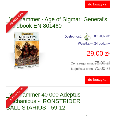
do koszyka
promocja
_Warhammer - Age of Sigmar: General's
Handbook EN 801460
Dostępność:
DOSTĘPNY
Wysyłka w:
24 godziny
29,00 zł
75,00 zł
Cena regularna:
75,00 zł
Najniższa cena:
do koszyka
promocja
_Warhammer 40 000 Adeptus
Mechanicus - IRONSTRIDER
BALLISTARIUS - 59-12