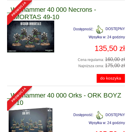
promocja
_Warhammer 40 000 Necrons -
IMMORTAS 49-10
Dostępność:
DOSTĘPNY
Wysyłka w:
24 godziny
135,50 zł
160,00 zł
Cena regularna:
175,00 zł
Najniższa cena:
do koszyka
promocja
_Warhammer 40 000 Orks - ORK BOYZ
50-10
Dostępność:
DOSTĘPNY
Wysyłka w:
24 godziny