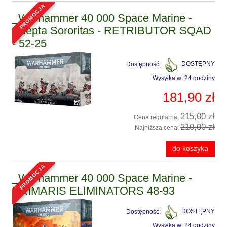
promocja
_Warhammer 40 000 Space Marine -
Adepta Sororitas - RETRIBUTOR SQAD
- 52-25
Dostępność:
DOSTĘPNY
Wysyłka w:
24 godziny
181,90 zł
215,00 zł
Cena regularna:
210,00 zł
Najniższa cena:
do koszyka
promocja
_Warhammer 40 000 Space Marine -
PRIMARIS ELIMINATORS 48-93
Dostępność:
DOSTĘPNY
Wysyłka w:
24 godziny