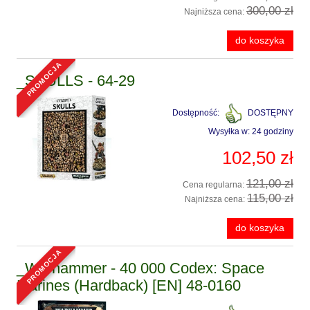
300,00 zł
Najniższa cena:
do koszyka
promocja
_SKULLS - 64-29
Dostępność:
DOSTĘPNY
Wysyłka w:
24 godziny
102,50 zł
121,00 zł
Cena regularna:
115,00 zł
Najniższa cena:
do koszyka
promocja
_Warhammer - 40 000 Codex: Space
Marines (Hardback) [EN] 48-0160