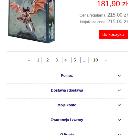
181,90 zł
215,00 zł
Cena regularna:
215,00 zł
Najniższa cena:
do koszyka
«
1
2
3
4
5
...
10
»
Pomoc
Dostawa i dostawa
Moje konto
Gwarancja i zwroty
O firmie