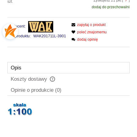
Zyskujesz
21
pkt [
?
]
szt.
dodaj do przechowalni
zapytaj o produkt
Producent:
poleć znajomemu
Kod produktu:
WAK201711L-3901
dodaj opinię
Opis
Koszty dostawy
Cena nie zawiera ewentualnych kosztów płatności
Opinie o produkcie (0)