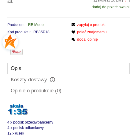
Zyskujesz
10
pkt [
?
]
szt.
dodaj do przechowalni
Producent:
RB Model
zapytaj o produkt
Kod produktu:
RB35P18
poleć znajomemu
dodaj opinię
Opis
Koszty dostawy
Cena nie zawiera ewentualnych kosztów płatności
Opinie o produkcie (0)
4 x pocisk przeciwpancerny
4 x pocisk odłamkowy
12 x łusek