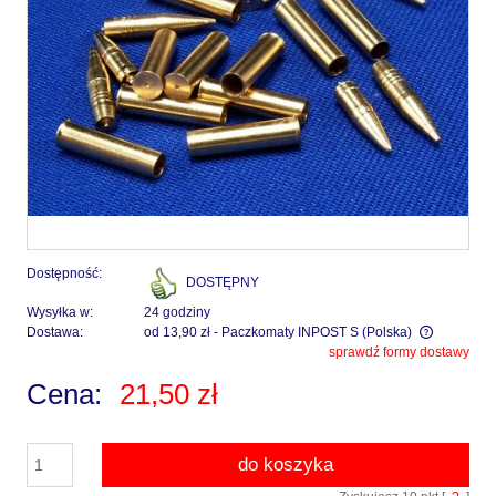
Dostępność:
DOSTĘPNY
Wysyłka w:
24 godziny
Dostawa:
od 13,90 zł
- Paczkomaty INPOST S
(Polska)
sprawdź formy dostawy
Cena nie zawiera ewentualnych kosztów płatności
Cena:
21,50 zł
do koszyka