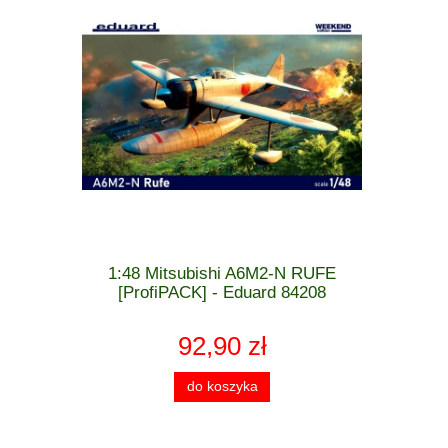
 MiG-21 F-
1:48 Mitsubishi A6M2-N RUFE
1:48 Cu
 - Eduard
[ProfiPACK] - Eduard 84208
[WEEK
92,90 zł
do koszyka