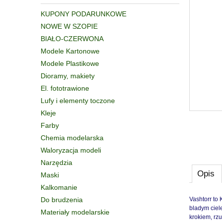
KUPONY PODARUNKOWE
NOWE W SZOPIE
BIAŁO-CZERWONA
Modele Kartonowe
Modele Plastikowe
Dioramy, makiety
El. fototrawione
Lufy i elementy toczone
Kleje
Farby
Chemia modelarska
Waloryzacja modeli
Narzędzia
Opis
Maski
Kalkomanie
Do brudzenia
Vashtorr to 
bladym ciel
Materiały modelarskie
krokiem, rz