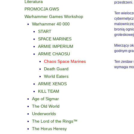
Literatura
przestrzeni.
PROMOCJA GWS
Ten wielocz
Warhammer Games Workshop
cybernetycz
Warhammer 40 000
malowniczej
bronią ogni
START
groteskowej
SPACE MARINES
Mierzący ok
ARMIE IMPERIUM
godnym gra
ARMIE CHAOSU
Chaos Space Marines
Ten zestaw 
wymaga mont
Death Guard
World Eaters
ARMIE XENOS
KILL TEAM
Age of Sigmar
The Old World
Underworlds
The Lord of the Rings™
The Horus Heresy