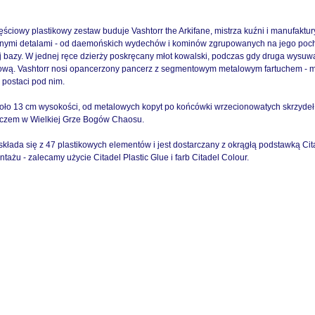
ęściowy plastikowy zestaw buduje Vashtorr the Arkifane, mistrza kuźni i manufaktu
nymi detalami - od daemońskich wydechów i kominów zgrupowanych na jego pochyl
 bazy. W jednej ręce dzierży poskręcany młot kowalski, podczas gdy druga wy
ową. Vashtorr nosi opancerzony pancerz z segmentowym metalowym fartuchem - m
 postaci pod nim.
oło 13 cm wysokości, od metalowych kopyt po końcówki wrzecionowatych skrzydeł, V
czem w Wielkiej Grze Bogów Chaosu.
składa się z 47 plastikowych elementów i jest dostarczany z okrągłą podstawką Ci
ażu - zalecamy użycie Citadel Plastic Glue i farb Citadel Colour.