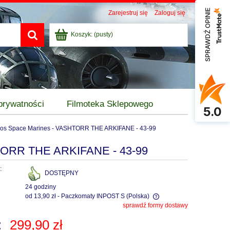
SPRAWDŹ OPINIE
Zarejestruj się
Zaloguj się
Koszyk:
(pusty)
 prywatności
Filmoteka Sklepowego
5.0
os Space Marines - VASHTORR THE ARKIFANE - 43-99
HTORR THE ARKIFANE - 43-99
:
DOSTĘPNY
24 godziny
od 13,90 zł
- Paczkomaty INPOST S
(Polska)
sprawdź formy dostawy
Cena nie zawiera ewentualnych kosztów
:
299,90 zł
płatności