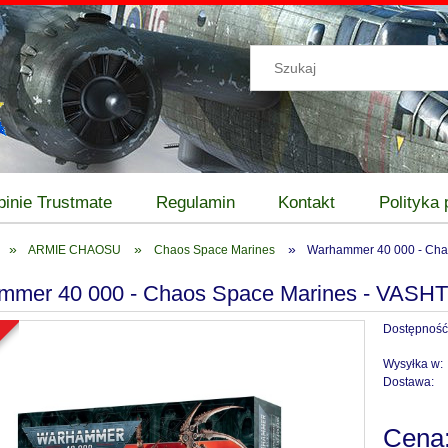
pinie Trustmate
Regulamin
Kontakt
Polityka
»
»
»
ARMIE CHAOSU
Chaos Space Marines
Warhammer 40 000 - Cha
mmer 40 000 - Chaos Space Marines - VAS
Dostępność
a
Wysyłka w:
Dostawa:
Cena