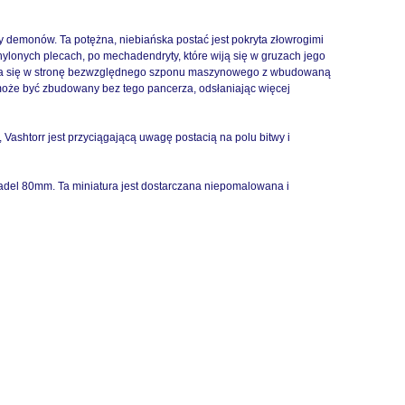
ry demonów. Ta potężna, niebiańska postać jest pokryta złowrogimi
onych plecach, po mechadendryty, które wiją się w gruzach jego
suwa się w stronę bezwzględnego szponu maszynowego z wbudowaną
oże być zbudowany bez tego pancerza, odsłaniając więcej
ashtorr jest przyciągającą uwagę postacią na polu bitwy i
tadel 80mm. Ta miniatura jest dostarczana niepomalowana i