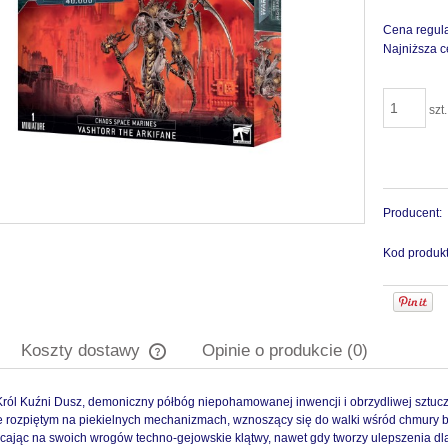
Cena regul
Najniższa c
szt.
Producent:
Kod produkt
Koszty dostawy
Opinie o produkcie (0)
Król Kuźni Dusz, demoniczny półbóg niepohamowanej inwencji i obrzydliwej sztucznoś
Cena nie zawiera ewentualnych kosztów
e rozpiętym na piekielnych mechanizmach, wznoszący się do walki wśród chmury b
płatności
ucając na swoich wrogów techno-gejowskie klątwy, nawet gdy tworzy ulepszenia d