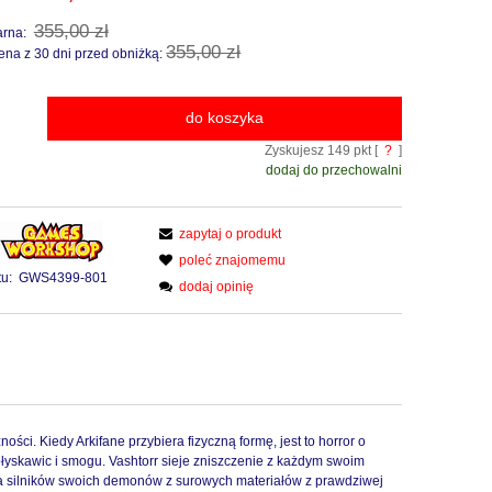
355,00 zł
arna:
355,00 zł
ena z 30 dni przed obniżką:
do koszyka
Zyskujesz
149
pkt [
?
]
dodaj do przechowalni
zapytaj o produkt
poleć znajomemu
u:
GWS4399-801
dodaj opinię
ci. Kiedy Arkifane przybiera fizyczną formę, jest to horror o
łyskawic i smogu. Vashtorr sieje zniszczenie z każdym swoim
la silników swoich demonów z surowych materiałów z prawdziwej