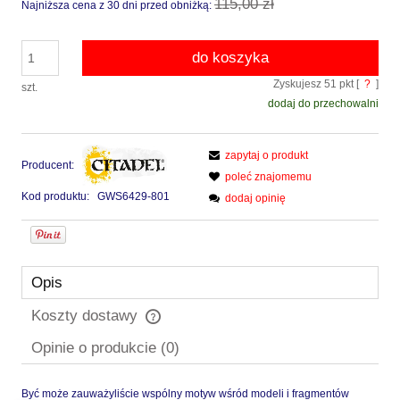
115,00 zł
Najniższa cena z 30 dni przed obniżką:
do koszyka
Zyskujesz
51
pkt [
?
]
szt.
dodaj do przechowalni
zapytaj o produkt
Producent:
poleć znajomemu
Kod produktu:
GWS6429-801
dodaj opinię
Opis
Koszty dostawy
Cena nie zawiera ewentualnych kosztów płatności
Opinie o produkcie (0)
Być może zauważyliście wspólny motyw wśród modeli i fragmentów