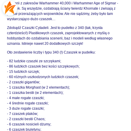
scenerii z zakresów Warhammer 40,000 i Warhammer Age of Sigmar -
czaszek. Są wszędzie, ozdabiają ściany twierdz Khornate i zwisają z
pasów przerażających wojowników. Ale nie sądzimy, żeby było tam
wystarczająco dużo czaszek…
Zdobądź Czaszki Cytadeli. Jest to pudełko z 340 (tak, trzysta
czterdzieści!) Plastikowych czaszek, zaprojektowanych z myślą o
hobbystach do ozdabiania scenerii, baz i modeli według własnego
uznania. Istnieje nawet 20 dodatkowych szczęk!
Oto zestawienie liczby i typu 340 (!) Czaszek w pudełku:
- 82 ludzkie czaszki ze szczękami;
- 86 ludzkich czaszek bez kości szczękowych;
- 15 ludzkich szczęk;
- 60 różnych uszkodzonych ludzkich czaszek;
- 2 czaszki gigantów;
- 1 czaszka Morghast (w 2 elementach);
- 1 czaszka bestii (w 2 elementach);
- 4 małe rogate czaszki;
- 4 średnie rogate czaszki;
- 3 duże rogate czaszki;
- 7 czaszek ptaków;
- 2 czaszki bestii Chaos;
- 6 czaszek nosicieli dżumy;
- 6 czaszek biuletynu;