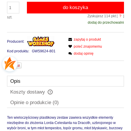
do koszyka
Zyskujesz
114
pkt [
?
]
szt.
dodaj do przechowalni
zapytaj o produkt
Producent:
poleć znajomemu
Kod produktu:
GWS9624-801
dodaj opinię
Opis
Koszty dostawy
Cena nie zawiera ewentualnych kosztów płatności
Opinie o produkcie (0)
Ten wieloczęściowy plastikowy zestaw zawiera wszystkie elementy
niezbędne do złożenia Lorda-Celestanta na Dracoth, uzbrojonego w
wybór broni, w tym młot tempestos, topór gromu, młot błyskawic, burzowy