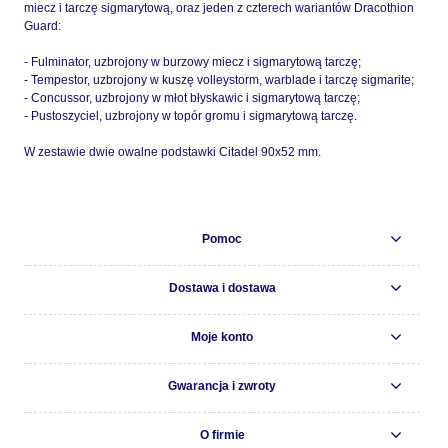
miecz i tarczę sigmarytową, oraz jeden z czterech wariantów Dracothion
Guard:
- Fulminator, uzbrojony w burzowy miecz i sigmarytową tarczę;
- Tempestor, uzbrojony w kuszę volleystorm, warblade i tarczę sigmarite;
- Concussor, uzbrojony w młot błyskawic i sigmarytową tarczę;
- Pustoszyciel, uzbrojony w topór gromu i sigmarytową tarczę.
W zestawie dwie owalne podstawki Citadel 90x52 mm.
Pomoc
Dostawa i dostawa
Moje konto
Gwarancja i zwroty
O firmie