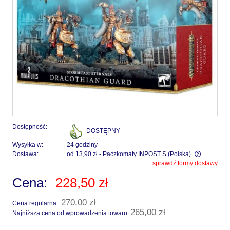
Dostępność:
DOSTĘPNY
Wysyłka w:
24 godziny
Dostawa:
od 13,90 zł
- Paczkomaty INPOST S
(Polska)
sprawdź formy dostawy
Cena nie zawiera ewentualnych kosztów płatności
Cena:
228,50 zł
270,00 zł
Cena regularna:
265,00 zł
Najniższa cena od wprowadzenia towaru: