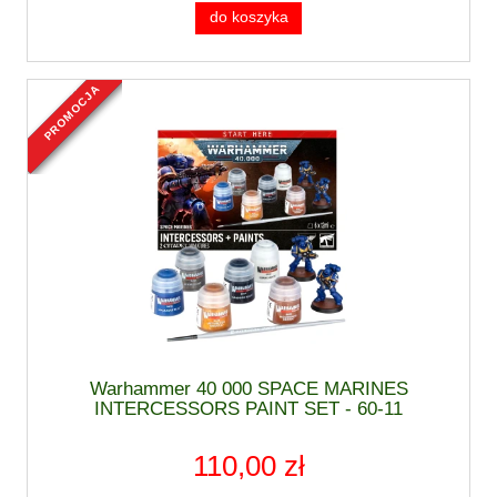
do koszyka
promocja
nowość
Warhammer 40 000 SPACE MARINES
INTERCESSORS PAINT SET - 60-11
110,00 zł