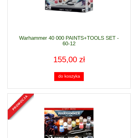
Warhammer 40 000 PAINTS+TOOLS SET -
60-12
155,00 zł
do koszyka
promocja
nowość